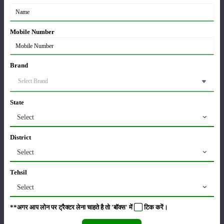
कृषि यंत्र
समाचार
Mobile Number
सम्पादकीय
अन्य
Brand
पूसा बासमती 1882: सूखे में भी बेहतरीन उत्पादन देने वाली
State
भारत की पहली सूखा-सहिष्णु बासमती किस्म
Select
22-Jun-2026
District
करेले की खेती कैसे करें: होगी लाखों रुपए की कमाई
Select
29-May-2026
Tehsil
Select
सीताफल की खेती कैसे करें: होगी लाखों रुपए की कमाई
21-May-2026
**अगर आप लोन पर ट्रैक्टर लेना चाहते है तो 'बॉक्स' में
टिक
करें।