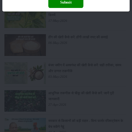
Submit
ग्वार की खेती कैसे करें: जानें खेती का सही समय और उन्नत
किस्में
17-May-2026
हींग की खेती कैसे करें: होंगी लाखों रुपए की कमाई
06-May-2026
बंजर जमीन में अश्वगंधा की खेती कैसे करें: सही तरीका, समय
और उन्नत तकनीकें
03-May-2026
आधुनिक तकनीक से चीकू की खेती कैसे करें: जानें पूरी
जानकारी
27-Apr-2026
सरकार से किसानों को बड़ी राहत - बिना फार्मर रजिस्ट्रेशन के
बेच सकेंगे गेहूं