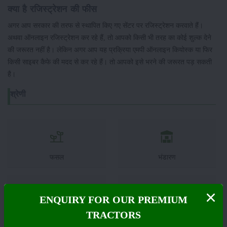
क्या है रजिस्ट्रेशन की फीस
अगर आप सरकार की तरफ से स्थापित किए गए सेंटर पर रजिस्ट्रेशन करवाते हैं।
अथवा ऑनलाइन रजिस्ट्रेशन कर रहे हैं, तो आपको किसी भी तरह का कोई शुल्क देने
की जरूरत नहीं है। लेकिन अगर आप यह प्रक्रिया एमपी ऑनलाइन कियोस्क या फिर
किसी साइबर कैफे की मदद से कर रहे हैं। तो आपको इसे भरने की जरूरत पड़ सकती
है।
श्रेणी
फसल
भंडारण
ENQUIRY FOR OUR PREMIUM
TRACTORS
कीटनाशक
पशुपालन