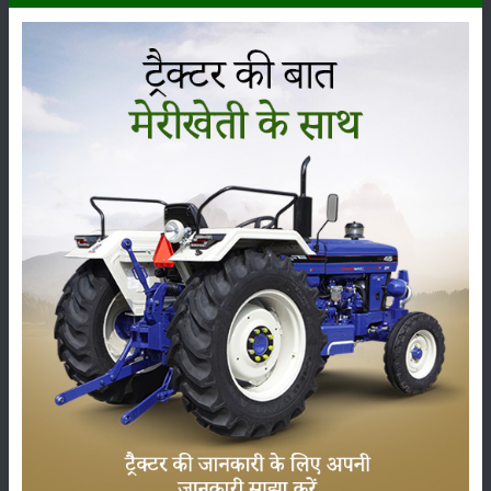
कृषि यंत्र
समाचार
सम्पादकीय
अन्य
लाड़ली बहना योजना की 36वीं किस्त जारी, करोड़ों महिलाओं के
खातों में पहुंचे 1500 रुपये
16-May-2026
ट्रैक्टर बिक्री में महिंद्रा ने अप्रैल 2026 में दर्ज की 20% से
अधिक वृद्धि
01-May-2026