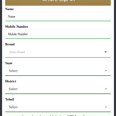
Sonalika Tractors Achieves Record Sales of 1,80,504
Name
Units in FY’26
02-Apr-2026
Mobile Number
मसूर की एमएसपी खरीद पर सरकार से मिली मंजूरी: किसानों को
मिली बड़ी राहत
28-Mar-2026
Brand
पूसा कृषि विज्ञान मेला 2026: 25–27 फरवरी को आयोजन
24-Feb-2026
State
Select
किसान क्रेडिट कार्ड (KCC) में बड़े सुधार की तैयारी: RBI की
District
नई पहल से किसानों को मिलेगा फायदा
13-Feb-2026
Select
Tehsil
Budget 2026: ‘भारत विस्तार’ से कृषि में डिजिटल और AI
Select
क्रांति की शुरुआत
01-Feb-2026