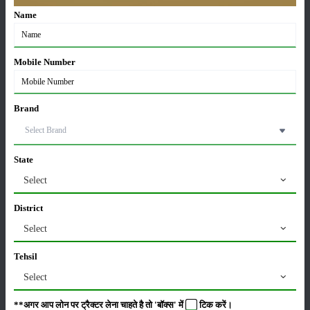
21-May-2026
Name
ग्वार की खेती कैसे करें: जानें खेती का सही समय और उन्नत
Mobile Number
किस्में
17-May-2026
Brand
हींग की खेती कैसे करें: होंगी लाखों रुपए की कमाई
06-May-2026
State
Select
बंजर जमीन में अश्वगंधा की खेती कैसे करें: सही तरीका, समय
और उन्नत तकनीकें
District
03-May-2026
Select
आधुनिक तकनीक से चीकू की खेती कैसे करें: जानें पूरी
Tehsil
जानकारी
Select
27-Apr-2026
**अगर आप लोन पर ट्रैक्टर लेना चाहते है तो 'बॉक्स' में
टिक
करें।