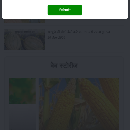
सरकार से किसानों को बड़ी राहत - बिना फार्मर रजिस्ट्रेशन के
Submit
बेच सकेंगे गेहूं
21-Apr-2026
खरबूजे की खेती कैसे करें: कम समय में ज्यादा मुनाफा
20-Apr-2026
वेब स्टोरीज