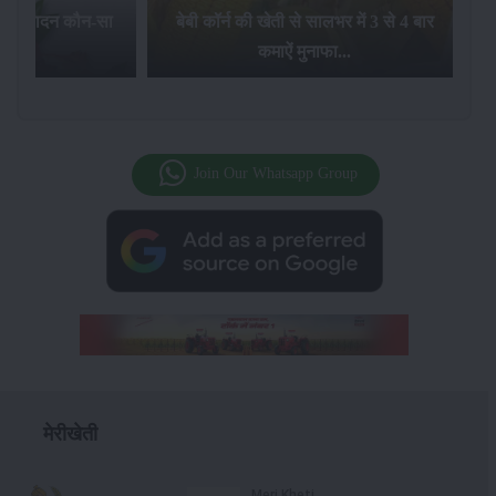
का उत्पादन कौन-सा
बेबी कॉर्न की खेती से सालभर में 3 से 4 बार
है...
कमाऐं मुनाफा...
Join Our Whatsapp Group
मेरीखेती