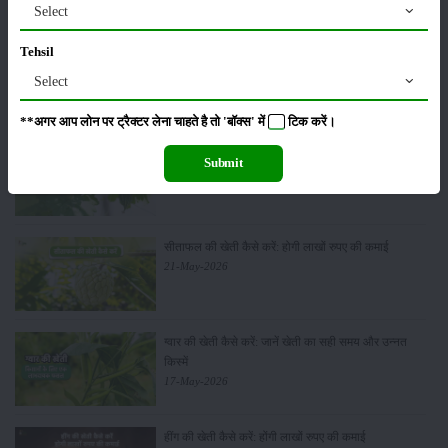
Select
Tehsil
पूसा बासमती 1882: सूखे में भी बेहतरीन उत्पादन देने वाली
भारत की पहली सूखा-सहिष्णु बासमती किस्म
Select
22-Jun-2026
**अगर आप लोन पर ट्रैक्टर लेना चाहते है तो 'बॉक्स' में
टिक
करें।
करेले की खेती कैसे करें: होगी लाखों रुपए की कमाई
Submit
29-May-2026
सीताफल की खेती कैसे करें: होगी लाखों रुपए की कमाई
21-May-2026
ग्वार की खेती कैसे करें: जानें खेती का सही समय और उन्नत
किस्में
17-May-2026
हींग की खेती कैसे करें: होंगी लाखों रुपए की कमाई