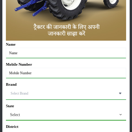
फसल
भंडारण
Name
कीटनाशक
पशुपालन
Mobile Number
Brand
कृषि यंत्र
समाचार
State
Select
सम्पादकीय
अन्य
District