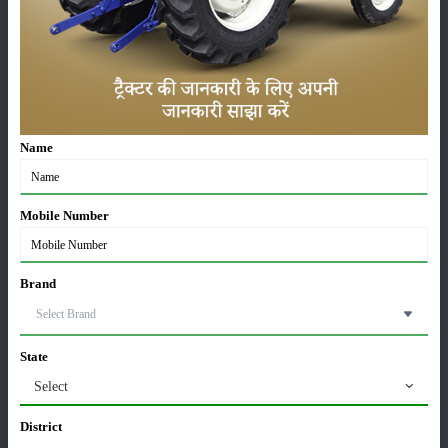
फसल
भंडारण
Name
कीटनाशक
पशुपालन
Mobile Number
Brand
कृषि यंत्र
समाचार
State
Select
सम्पादकीय
अन्य
District