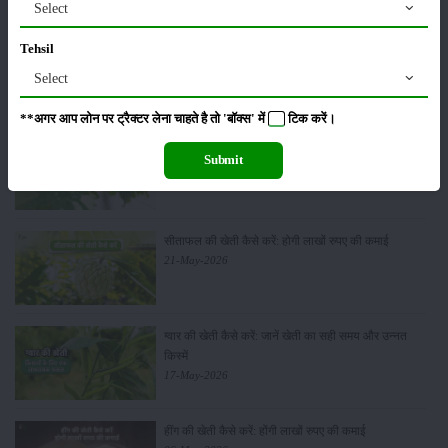
Select
Tehsil
पूसा बासमती 1882: सूखे में भी बेहतरीन उत्पादन देने वाली
भारत की पहली सूखा-सहिष्णु बासमती किस्म
Select
22-Jun-2026
**अगर आप लोन पर ट्रैक्टर लेना चाहते है तो 'बॉक्स' में
टिक
करें।
करेले की खेती कैसे करें: होगी लाखों रुपए की कमाई
Submit
29-May-2026
सीताफल की खेती कैसे करें: होगी लाखों रुपए की कमाई
21-May-2026
ग्वार की खेती कैसे करें: जानें खेती का सही समय और उन्नत
किस्में
17-May-2026
हींग की खेती कैसे करें: होंगी लाखों रुपए की कमाई