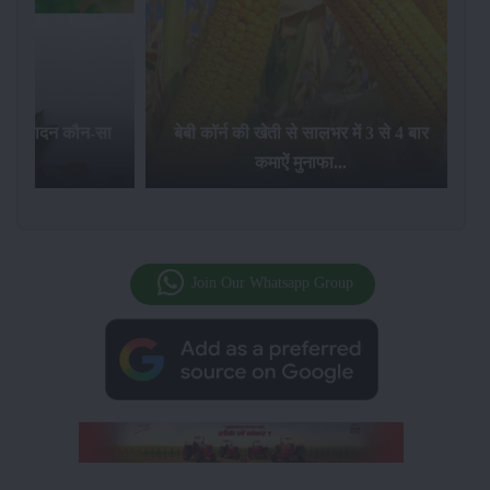
का उत्पादन कौन-सा
बेबी कॉर्न की खेती से सालभर में 3 से 4 बार
है...
कमाऐं मुनाफा...
Join Our Whatsapp Group