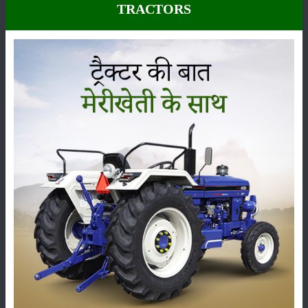
TRACTORS
मूंगफली की फसल के लिए सबसे महत्वपूर्ण निराई गुड़ाई और खरपतवार नियंत्रण होता
है। निराई गुड़ाई की वजह से फसलों में अच्छा उत्पादन होता है। बारिश के दिनों में
खरपतवार ढक जाते हैं खरपतवार पौधों को किसी भी प्रकार से बढ़ने नहीं देते हैं।
फसलों को खरपतवार से सुरक्षित रखने के लिए कम से कम दो से तीन बार खेतों में निराई
और गुड़ाई करनी चाहिए। पहली निराई गुड़ाई फूल आने के टाइम करें और दूसरी लगभग
2 से 3 सप्ताह बात करें। जब नस्से भूमि के भीतर प्रवेश करने लगे। इस प्रक्रिया को
अपनाने के बाद कोई और निराई गुड़ाई की आवश्यकता नहीं होती हैं।
ये भी पढ़ें:
मूंगफली (Peanut) के कीट एवं रोग (pests and diseases)
मूंगफली फसल की कटाई का उचित समय:
किसानों के अनुसार जब पौधों की पत्तियां पीली रंग की नजर आने लगे तो कटाई की
प्रक्रिया को शुरू कर दें। मूंगफली की फलियों को पौधों से अलग करने के बाद कम से
कम 8 से 10 दिन तक उन्हें खूब अच्छी तरह से सुखा लेना आवश्यक होता है।
मूंगफली की फलियों को किसान लगभग तब तक सुखाते हैं जब तक उनमें 10% नमी ना
बचे। इस प्रतिक्रिया को किसान इसलिए अपनाते हैं क्योंकि नमी वाली फलियों को
इकट्ठा या भंडारित करने से उन में विभिन्न प्रकार की बीमारियों का प्रकोप बना रहता