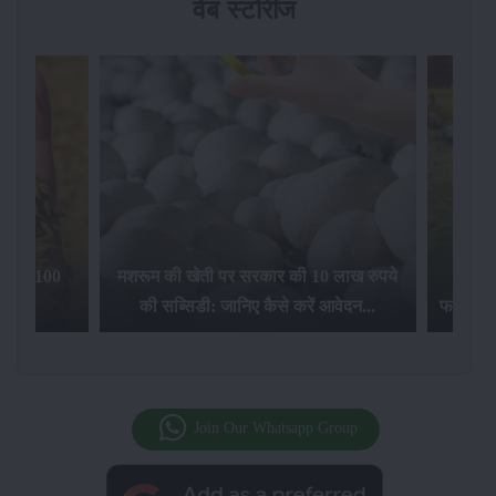
वेब स्टोरीज
िलेगा 100
मशरूम की खेती पर सरकार की 10 लाख रुपये
की सब्सिडी: जानिए कैसे करें आवेदन...
फसल बीम
Join Our Whatsapp Group