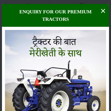
ENQUIRY FOR OUR PREMIUM
फसल
भंडारण
TRACTORS
कीटनाशक
पशुपालन
कृषि यंत्र
समाचार
सम्पादकीय
अन्य