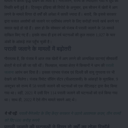
मामलों में काफी वृद्धि देखने को मिली है। नतीजतन, राज्य के ज्यादातर गांवों में धुंध की
स्थिति बनी हुई है। ट्रिब्यून इंडिया की रिपोर्ट के अनुसार, इस सीजन में खेतों में आग
लगने के मामले विगत दो वर्षों की अपेक्षा में काफी ज्यादा हैं। बतादें, कि इससे सरकार
द्वारा फसल अवशेषों को जलाने पर प्रतिबंध लगाने के लिए करोड़ों रुपये खर्च करने पर
सवाल खड़े हो रहे हैं। ज्ञात हो कि सोमवार को पंजाब में पराली जलाने के 58 मामले
दाखिल किए गए हैं। इसके साथ ही इस वर्ष घटनाओं की कुल तादात 1,027 के चार
अंकों के आंकड़े तक पहुँच चुकी है।
पराली जलाने के मामलों में बढ़ोतरी
गौरतलब है, कि पंजाब में आज तक खेतों में आग लगने की अत्यधिक घटनाएं सीमावर्ती
क्षेत्रों से दर्ज की जा रही थीं। फिलहाल, मालवा क्षेत्र में किसानों ने धान की
पराली
जलाना
आरंभ कर दिया है। इसका प्रभाव पंजाब एवं दिल्ली की वायु गुणवत्ता पर भी
देखने को मिलेगा। पंजाब रिमोट सेंसिंग सेंटर (पीआरएससी) के आंकड़ों के मुताबिक, 9
अक्टूबर को राज्य में 58 पराली जलाने की घटनाओं को एक सैटेलाइट द्वारा कैद किया
गया था। वहीं, 2021 में उसी दिन 114 पराली जलाने की घटनाओं को दर्ज किया गया
था। साथ ही, 2022 में ऐसे तीन मामले सामने आए थे।
ये भी पढ़ें:
पराली मैनेजमेंट के लिए केंद्र सरकार ने उठाये आवश्यक कदम, तीन राज्यों
को दिए 600 करोड़ रूपये
पराली जलाने की घटनाओं ने विगत दो वर्षों का तोड़ा रिकॉर्ड