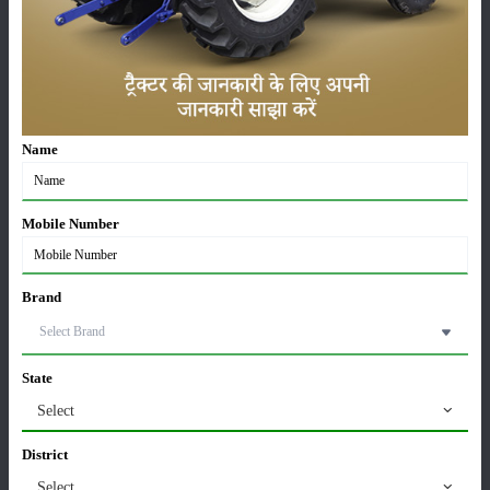
लाड़ली बहना योजना की 36वीं किस्त जारी, करोड़ों महिलाओं के
खातों में पहुंचे 1500 रुपये
16-May-2026
ट्रैक्टर बिक्री में महिंद्रा ने अप्रैल 2026 में दर्ज की 20% से
Name
अधिक वृद्धि
01-May-2026
Mobile Number
Sonalika Tractors Achieves Record Sales of 1,80,504
Units in FY’26
02-Apr-2026
Brand
मसूर की एमएसपी खरीद पर सरकार से मिली मंजूरी: किसानों को
मिली बड़ी राहत
State
28-Mar-2026
Select
पूसा कृषि विज्ञान मेला 2026: 25–27 फरवरी को आयोजन
District
24-Feb-2026
Select