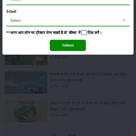
Tehsil
किसान क्रेडिट कार्ड (KCC) में बड़े सुधार की तैयारी: RBI की
Select
नई पहल से किसानों को मिलेगा फायदा
13-Feb-2026
**अगर आप लोन पर ट्रैक्टर लेना चाहते है तो 'बॉक्स' में
टिक
करें।
Submit
Budget 2026: ‘भारत विस्तार’ से कृषि में डिजिटल और AI
क्रांति की शुरुआत
01-Feb-2026
किसानों के लिए बड़ी सौगात: सूर्य योजना में बदलाव, अब सोलर
पंप पर 90% तक सब्सिडी!
23-Nov-2025
नवंबर में ब्रोकली की इन दो किस्मो की करें बुवाई होगी अच्छी
पैदावार - जानें, पूरी जानकारी
18-Nov-2025