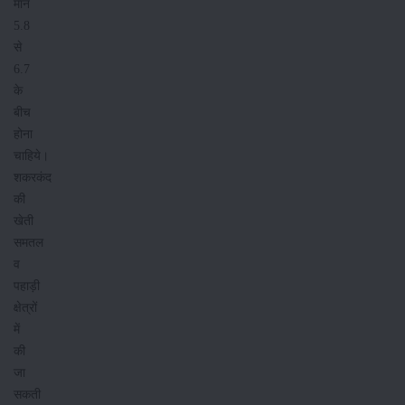
मान
5.8
से
6.7
के
बीच
होना
चाहिये।
शकरकंद
की
खेती
समतल
व
पहाड़ी
क्षेत्रों
में
की
जा
सकती