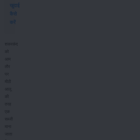
खुदाई
कैसे
करें
शकरकंद
को
आम
तौर
पर
मीठी
आलू
की
तरह
एक
सब्जी
माना
जाता