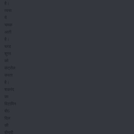
है।
त्वचा
में
चमक
आती
है।
ब्लड
शुगर
को
कंट्रोल
करता
है।
शकरंद
का
विटामिन
बी6
दिल
की
बीमारी