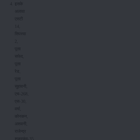
इसके
अलावा
एसटी
14,
सिपस्वा
2,
पूसा
सफेद,
पूसा
रेड,
पूसा
सुहावनी,
एच-268,
एस-30,
वर्षा,
कोनकन,
अशवनी,
राजेन्द्र
शकरकंद-35,