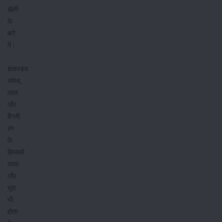
खेती
के
बारे
में।
शकरकंद
सफेद,
लाल
और
बैंंगनी
रंग
के
छिलकों
वाला
और
भूरा
भी
होता