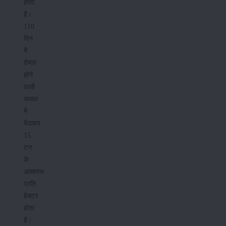
होता
है।
110
दिन
में
तैयार
होने
वाली
फसल
में
पैदावार
15
टन
के
आसपास
प्रति
हेक्टर
होता
है।