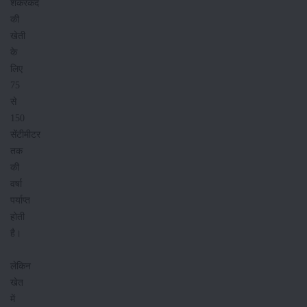
शकरकंद
की
खेती
के
लिए
75
से
150
सेंटीमीटर
तक
की
वर्षा
पर्याप्त
होती
है।
लेकिन
खेत
में