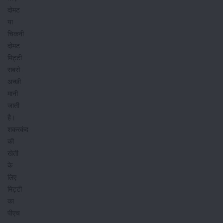
दोमट
या
चिकनी
दोमट
मिट्टी
सबसे
अच्छी
मानी
जाती
है।
शकरकंद
की
खेती
के
लिए
मिट्टी
का
पीएच