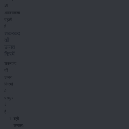
की
आवश्यकता
पड़ती
है।
शकरकंद
की
उन्नत
किस्में
शकरकंद
की
उन्नत
किस्मों
में
प्रमुख
ये
हैं:-
श्री
कनका: