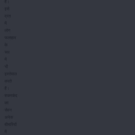
है।
इसे
व्रत
में
लोग
फलाहार
के
रूप
में
भी
इस्तेमाल
करते
हैं।
शकरकंद
का
सेवन
अनेक
बीमारियों
में