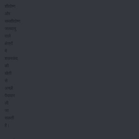
शीतोष्ण
और
समशीतोष्ण
जलवायु
वाले
क्षेत्रों
में
शकरकंद
की
खेती
से
अच्छी
पैदावार
ली
जा
सकती
है।