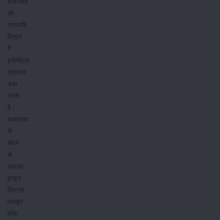
शकरकंद
को
वनस्पति
विज्ञान
में
इपोमोएआ
वतातास
कहा
जाता
है।
शकरकंद
के
सेवन
से
आपका
इम्यून
सिस्टम
मजबूत
होता