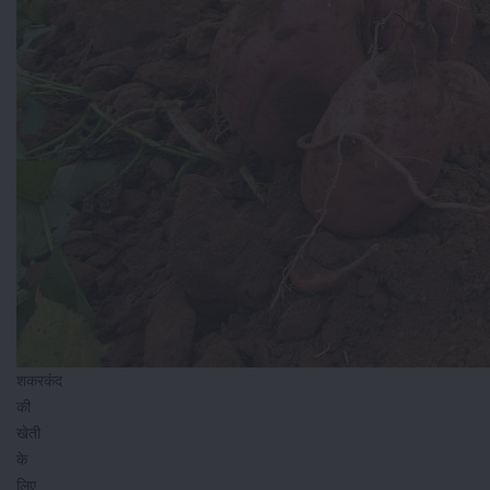
शकरकंद
की
खेती
के
लिए