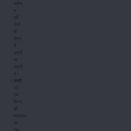
खरीफ
व
रबी
दोनों
ही
मौसम
में
लगायी
जा
सकती
है।
एसटी
13
:
इस
किस्म
की
शकरकंद
का
गूदा