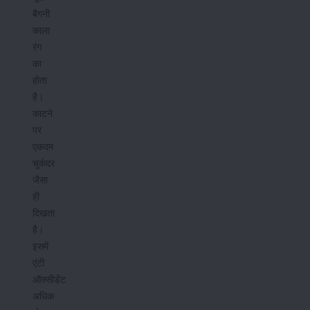
बैगनी
काला
रंग
का
होता
है।
काटने
पर
एकदम
चुकंदर
जैसा
ही
दिखता
है।
इसमें
एंटी
ऑक्सीडेंट
अधिक