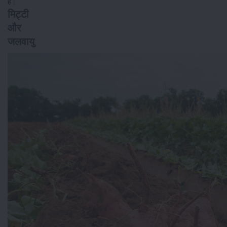
है।
मिट्टी
और
जलवायु