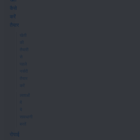
कैसे
करें
तैयार
खेती
की
तैयारी
से
पहले
नर्सरी
तैयार
करें
लताओं
में
ये
सावधानी
बरतें
रोपाई