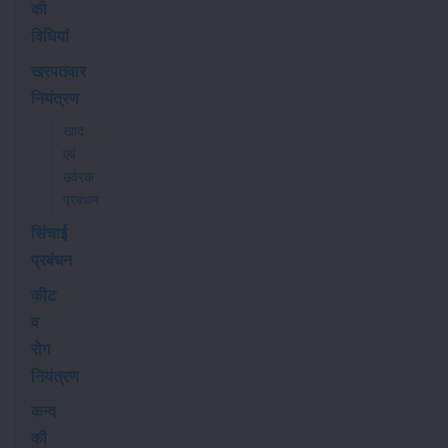
की
विधियां
खरपतवार
नियंत्रण
खाद
एवं
उर्वरक
प्रबंधन
सिंचाई
प्रबंधन
कीट
व
रोग
नियंत्रण
कन्द
की