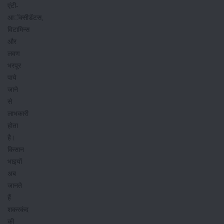
एंटी-
आॅक्सीडेंटस,
विटामिन्स
और
लवण
भरपूर
पाये
जाने
से
लाभकारी
होता
है।
किसान
भाइयों
अब
जानते
हैं
शकरकंद
की