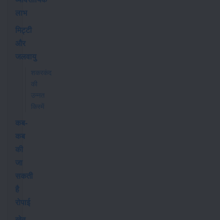
लाभ
मिट्टी
और
जलवायु
शकरकंद
की
उन्नत
किस्में
कब-
कब
की
जा
सकती
है
रोपाई
खेत