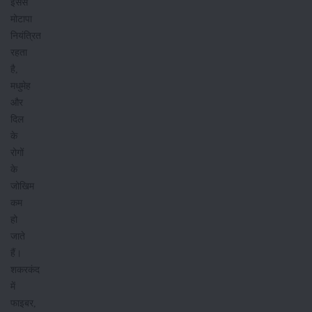
इससे
मोटापा
नियंत्रित
रहता
है,
मधुमेह
और
दिल
के
रोगों
के
जोखिम
कम
हो
जाते
हैं।
शकरकंद
में
फाइबर,