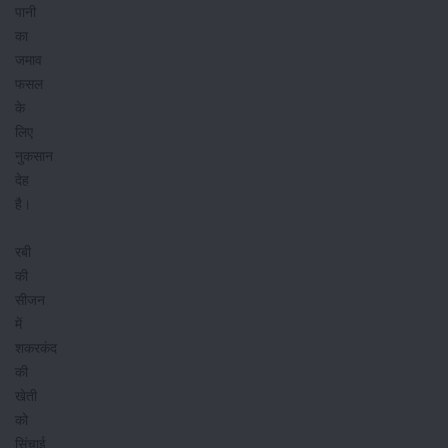
पानी
का
जमाव
फसल
के
लिए
नुकसान
देह
है।
रबी
की
सीजन
में
शकरकंद
की
खेती
को
सिंचाई