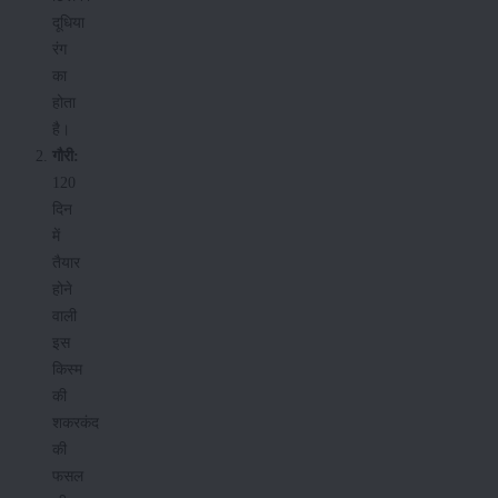
दूधिया
रंग
का
होता
है।
गौरी:
120
दिन
में
तैयार
होने
वाली
इस
किस्म
की
शकरकंद
की
फसल