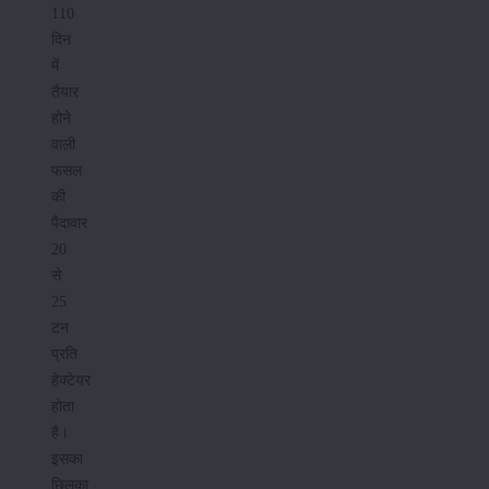
110
दिन
में
तैयार
होने
वाली
फसल
की
पैदावार
20
से
25
टन
प्रति
हेक्टेयर
होता
है।
इसका
छिलका