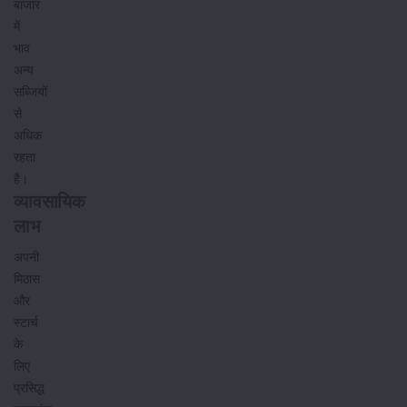
बाजार
में
भाव
अन्य
सब्जियों
से
अधिक
रहता
है।
व्यावसायिक
लाभ
अपनी
मिठास
और
स्टार्च
के
लिए
प्रसिद्ध