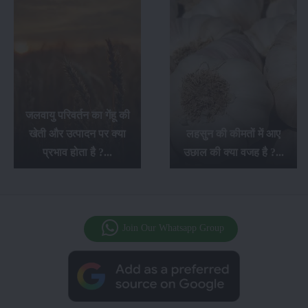
जलवायु परिवर्तन का गेंहू की
खेती और उत्पादन पर क्या
लहसुन की कीमतों में आए
प्रभाव होता है ?...
उछाल की क्या वजह है ?...
Join Our Whatsapp Group