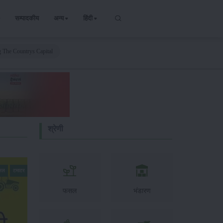
सम्पादकीय
अन्य
हिंदी
g The Countrys Capital
श्रेणी
फसल
टमाटर
फसल
भंडारण