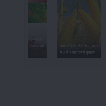
भारत में सर्वाधिक अनार का
उत्पादन कौन-सा राज्य करता
बेबी कॉर्न की खेती से सालभर
है...
में 3 से 4 बार कमाऐं मुनाफा...