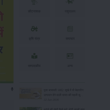
कीटनाशक
पशुपालन
कृषि यंत्र
समाचार
सम्पादकीय
अन्य
पूसा बासमती 1882: सूखे में भी बेहतरीन
उत्पादन देने वाली भारत की पहली सूखा-
सहिष्णु बासमती किस्म
22-Jun-2026
करेले की खेती कैसे करें: होगी लाखों रुपए