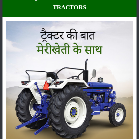
TRACTORS
कीटनाशक
पशुपालन
कृषि यंत्र
समाचार
सम्पादकीय
अन्य
लाड़ली बहना योजना की 36वीं किस्त जारी, करोड़ों महिलाओं के
खातों में पहुंचे 1500 रुपये
16-May-2026