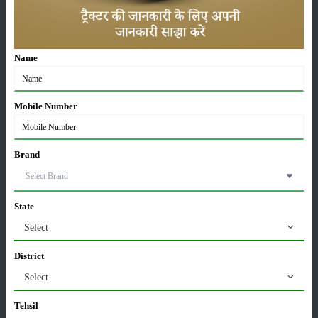
ट्रैक्टर बिक्री में महिंद्रा ने अप्रैल 2026 में दर्ज की 20% से
अधिक वृद्धि
01-May-2026
Name
Sonalika Tractors Achieves Record Sales of 1,80,504
Units in FY’26
02-Apr-2026
Mobile Number
मसूर की एमएसपी खरीद पर सरकार से मिली मंजूरी: किसानों को
Brand
मिली बड़ी राहत
28-Mar-2026
State
पूसा कृषि विज्ञान मेला 2026: 25–27 फरवरी को आयोजन
Select
24-Feb-2026
District
Select
किसान क्रेडिट कार्ड (KCC) में बड़े सुधार की तैयारी: RBI की
नई पहल से किसानों को मिलेगा फायदा
Tehsil
13-Feb-2026