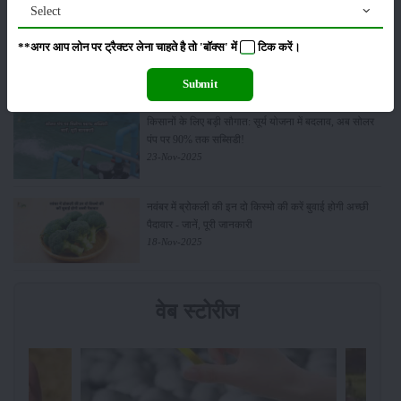
Select
Budget 2026: ‘भारत विस्तार’ से कृषि में डिजिटल और AI
**अगर आप लोन पर ट्रैक्टर लेना चाहते है तो 'बॉक्स' में
टिक
करें।
क्रांति की शुरुआत
01-Feb-2026
Submit
किसानों के लिए बड़ी सौगात: सूर्य योजना में बदलाव, अब सोलर
पंप पर 90% तक सब्सिडी!
23-Nov-2025
नवंबर में ब्रोकली की इन दो किस्मो की करें बुवाई होगी अच्छी
पैदावार - जानें, पूरी जानकारी
18-Nov-2025
वेब स्टोरीज