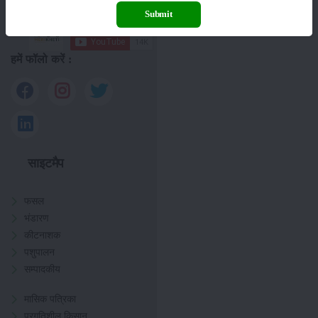
Submit
हमें फॉलो करें :
साइटमैप
फसल
भंडारण
कीटनाशक
पशुपालन
सम्पादकीय
मासिक पत्रिका
प्रगतिशील किसान