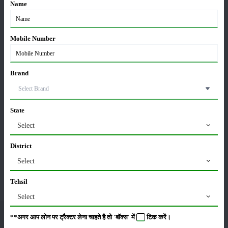
प्रदान
नर्सरी लगाने के
की खेती पर
धान की बिक्री
1
Name
7,500
लिए मिलेगी 50
सरकार देगी
पर मिलेगा 100
क
प्रति
प्रतिशत
40% तक की
रुपये का
जा
Mobile Number
र पर...
सब्सिड़ी...
सब्सिड़ी...
बोनस...
Brand
Join Our Whatsapp
State
Group
Select
District
Select
Tehsil
Select
**अगर आप लोन पर ट्रैक्टर लेना चाहते है तो 'बॉक्स' में
टिक
करें।
मेरीखेती