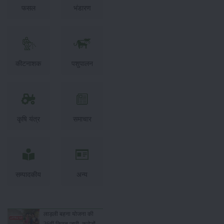
फसल
भंडारण
कीटनाशक
पशुपालन
कृषि यंत्र
समाचार
सम्पादकीय
अन्य
लाड़ली बहना योजना की
36वीं किस्त जारी, करोड़ों