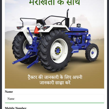
फसल
भंडारण
कीटनाशक
पशुपालन
कृषि यंत्र
समाचार
Name
सम्पादकीय
अन्य
Mobile Number