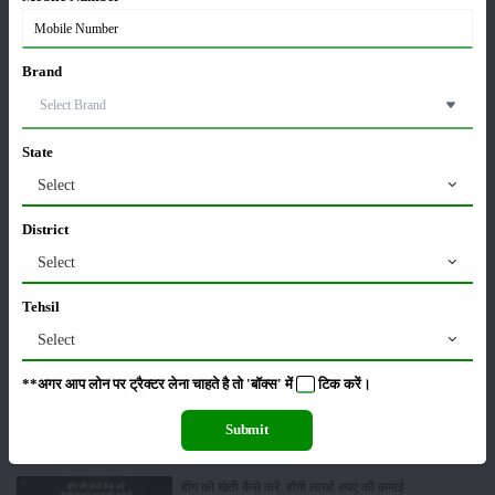
पूसा बासमती 1882: सूखे में भी बेहतरीन उत्पादन देने वाली
Brand
भारत की पहली सूखा-सहिष्णु बासमती किस्म
22-Jun-2026
State
करेले की खेती कैसे करें: होगी लाखों रुपए की कमाई
Select
29-May-2026
District
Select
सीताफल की खेती कैसे करें: होगी लाखों रुपए की कमाई
21-May-2026
Tehsil
Select
ग्वार की खेती कैसे करें: जानें खेती का सही समय और उन्नत
**अगर आप लोन पर ट्रैक्टर लेना चाहते है तो 'बॉक्स' में
टिक
करें।
किस्में
17-May-2026
Submit
हींग की खेती कैसे करें: होंगी लाखों रुपए की कमाई