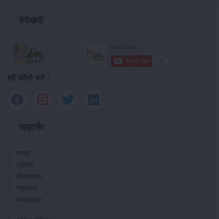
मेरीखेती
हमें फॉलो करें :
साइटमैप
फसल
भंडारण
कीटनाशक
पशुपालन
सम्पादकीय