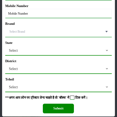
Mobile Number
सम्पादकीय
अन्य
Brand
पूसा बासमती 1882: सूखे में भी बेहतरीन उत्पादन देने वाली
भारत की पहली सूखा-सहिष्णु बासमती किस्म
22-Jun-2026
State
Select
करेले की खेती कैसे करें: होगी लाखों रुपए की कमाई
29-May-2026
District
Select
सीताफल की खेती कैसे करें: होगी लाखों रुपए की कमाई
Tehsil
21-May-2026
Select
**अगर आप लोन पर ट्रैक्टर लेना चाहते है तो 'बॉक्स' में
टिक
करें।
ग्वार की खेती कैसे करें: जानें खेती का सही समय और उन्नत
Submit
किस्में
17-May-2026