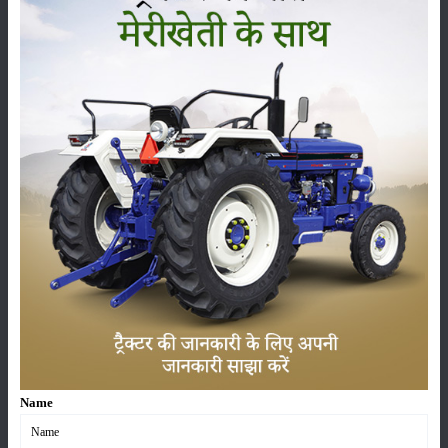
श्रेणी
फसल
भंडारण
कीटनाशक
पशुपालन
कृषि यंत्र
समाचार
Name