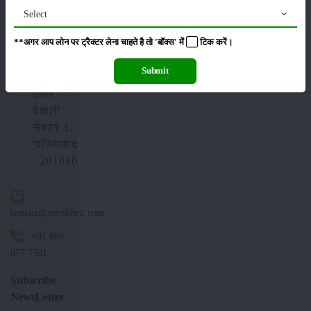
Select
5ए-46,
**अगर आप लोन पर ट्रैक्टर लेना चाहते है तो 'बॉक्स' में
टिक
करें।
6वीं
मंजिल,
Submit
क्लाउड9
टावर,
वैशाली
सेक्टर 1,
गाजियाबाद
- 201010
contact@merikheti.com
+91 880
077 7501
Subscribe
NewsLetter