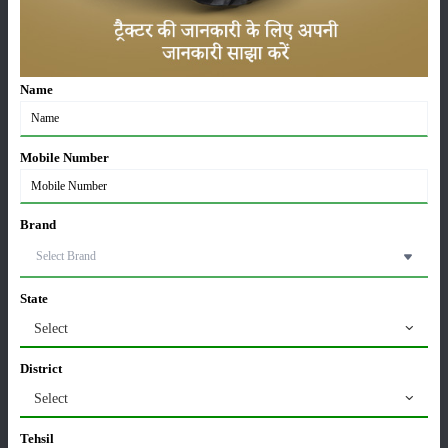
फसल
भंडारण
कीटनाशक
Name
पशुपालन
सम्पादकीय
मासिक
Mobile Number
पत्रिका
प्रगतिशील
Brand
किसान
सरकारी
योजनाएं
State
हमारे विशेषज्ञ
हमारे बारे में
Select
District
Select
हमारा
पता
Tehsil