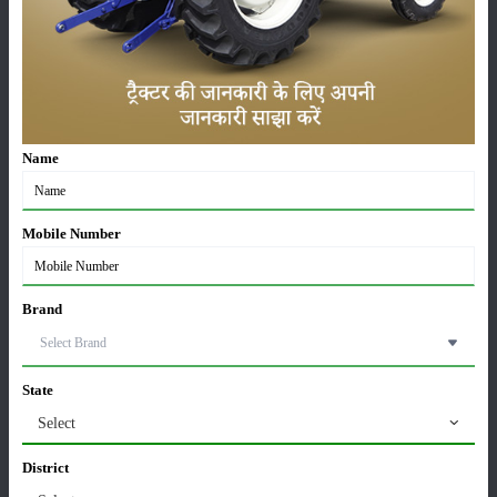
लाड़ली बहना योजना की 36वीं किस्त जारी, करोड़ों महिलाओं के
खातों में पहुंचे 1500 रुपये
16-May-2026
ट्रैक्टर बिक्री में महिंद्रा ने अप्रैल 2026 में दर्ज की 20% से
Name
अधिक वृद्धि
01-May-2026
Mobile Number
Sonalika Tractors Achieves Record Sales of 1,80,504
Units in FY’26
02-Apr-2026
Brand
मसूर की एमएसपी खरीद पर सरकार से मिली मंजूरी: किसानों को
मिली बड़ी राहत
State
28-Mar-2026
Select
पूसा कृषि विज्ञान मेला 2026: 25–27 फरवरी को आयोजन
District
24-Feb-2026