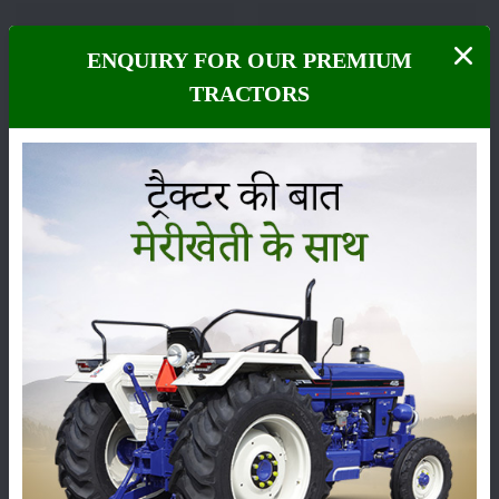
ENQUIRY FOR OUR PREMIUM
फसल
भंडारण
TRACTORS
कीटनाशक
पशुपालन
कृषि यंत्र
समाचार
सम्पादकीय
अन्य