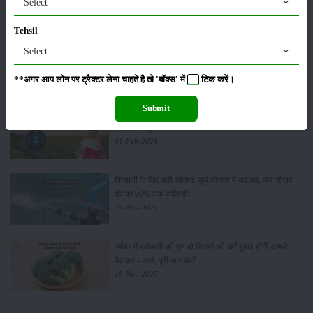
Select
Tehsil
किसान क्रेडिट कार्ड (KCC) में बड़े सुधार की तैयारी: RBI की
Select
नई पहल से किसानों को मिलेगा फायदा
13-Feb-2026
**अगर आप लोन पर ट्रैक्टर लेना चाहते है तो 'बॉक्स' में
टिक
करें।
Submit
Budget 2026: ‘भारत विस्तार’ से कृषि में डिजिटल और AI
क्रांति की शुरुआत
01-Feb-2026
किसानों के लिए बड़ी सौगात: सूर्य योजना में बदलाव, अब सोलर
पंप पर 90% तक सब्सिडी!
23-Nov-2025
नवंबर में ब्रोकली की इन दो किस्मो की करें बुवाई होगी अच्छी
पैदावार - जानें, पूरी जानकारी
18-Nov-2025