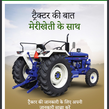
कृषि यंत्र
समाचार
सम्पादकीय
अन्य
लाड़ली बहना योजना की 36वीं किस्त जारी, करोड़ों महिलाओं के
खातों में पहुंचे 1500 रुपये
16-May-2026
ट्रैक्टर बिक्री में महिंद्रा ने अप्रैल 2026 में दर्ज की 20% से
अधिक वृद्धि
01-May-2026