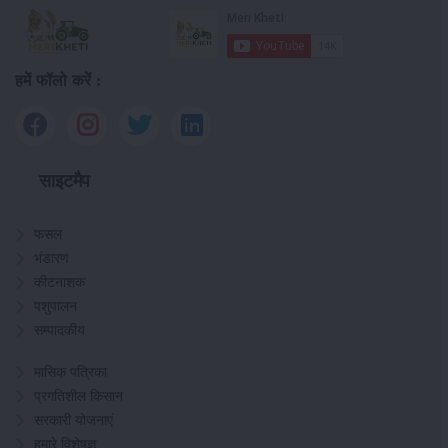
हमें फॉलो करें :
साइटमैप
फसल
भंडारण
कीटनाशक
पशुपालन
सम्पादकीय
मासिक पत्रिका
प्रगतिशील किसान
सरकारी योजनाएं
हमारे विशेषज्ञ