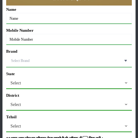
Sonalika Tractors Achieves Record Sales of 1,80,504
Units in FY’26
Name
02-Apr-2026
Mobile Number
मसूर की एमएसपी खरीद पर सरकार से मिली मंजूरी: किसानों को
मिली बड़ी राहत
28-Mar-2026
Brand
पूसा कृषि विज्ञान मेला 2026: 25–27 फरवरी को आयोजन
24-Feb-2026
State
Select
किसान क्रेडिट कार्ड (KCC) में बड़े सुधार की तैयारी: RBI की
District
नई पहल से किसानों को मिलेगा फायदा
13-Feb-2026
Select
Tehsil
Budget 2026: ‘भारत विस्तार’ से कृषि में डिजिटल और AI
क्रांति की शुरुआत
Select
01-Feb-2026