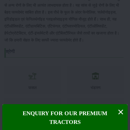
से अन्य रोगों के लिए भी अत्यंत लाभदायक होता है। यह सांस से जुड़े रोगों के लिए भी
बेहद फायदेमंद साबित होता है। इस पौधे के फूल के अंदर फेनोलिक, फ्लेवोनोइड्स,
इरिडोइडल एवं फेनिलथेनॉइड ग्लाइकोसाइड्स यौगिक मौजूद होते हैं। साथ ही, यह
एंटीऑक्सिडेंट, एंटीडायबिटिक, एंटिफंगल, एंटीप्लास्मोडियल, एंटीऑक्सिडेंट,
हेपेटोप्रोटेक्टिव, एंटी-इंफ्लेमेटरी और एंटीबैक्टीरियल जैसे तत्वों का खजाना होता है।
जो कि हमारी सेहत के लिए काफी ज्यादा फायदेमंद होते हैं।
श्रेणी
फसल
भंडारण
ENQUIRY FOR OUR PREMIUM
कीटनाशक
पशुपालन
TRACTORS