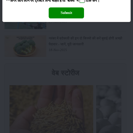
**अगर आप लोन पर ट्रैक्टर लेना चाहते है तो 'बॉक्स' में
टिक
करें।
किसानों के लिए बड़ी सौगात: सूर्य योजना में बदलाव, अब सोलर
Submit
पंप पर 90% तक सब्सिडी!
23-Nov-2025
नवंबर में ब्रोकली की इन दो किस्मो की करें बुवाई होगी अच्छी
पैदावार - जानें, पूरी जानकारी
18-Nov-2025
वेब स्टोरीज