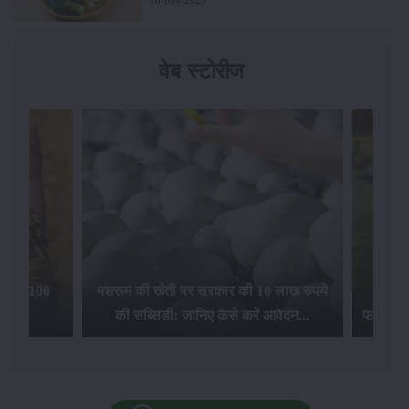
वेब स्टोरीज
िलेगा 100
मशरूम की खेती पर सरकार की 10 लाख रुपये
की सब्सिडी: जानिए कैसे करें आवेदन...
फसल बीम