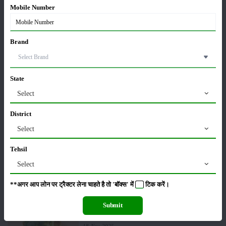
Mobile Number
पूसा कृषि विज्ञान मेला 2026: 25–27 फरवरी को आयोजन
24-Feb-2026
Brand
किसान क्रेडिट कार्ड (KCC) में बड़े सुधार की तैयारी: RBI की
नई पहल से किसानों को मिलेगा फायदा
State
13-Feb-2026
Select
Budget 2026: ‘भारत विस्तार’ से कृषि में डिजिटल और AI
District
क्रांति की शुरुआत
Select
01-Feb-2026
Tehsil
किसानों के लिए बड़ी सौगात: सूर्य योजना में बदलाव, अब सोलर
Select
पंप पर 90% तक सब्सिडी!
23-Nov-2025
**अगर आप लोन पर ट्रैक्टर लेना चाहते है तो 'बॉक्स' में
टिक
करें।
Submit
नवंबर में ब्रोकली की इन दो किस्मो की करें बुवाई होगी अच्छी
पैदावार - जानें, पूरी जानकारी
18-Nov-2025