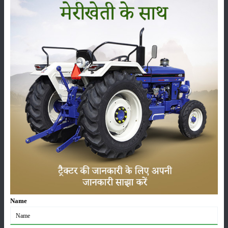
सम्पादकीय
अन्य
लाड़ली बहना योजना की 36वीं किस्त जारी, करोड़ों महिलाओं के
खातों में पहुंचे 1500 रुपये
16-May-2026
ट्रैक्टर बिक्री में महिंद्रा ने अप्रैल 2026 में दर्ज की 20% से
अधिक वृद्धि
01-May-2026
Sonalika Tractors Achieves Record Sales of 1,80,504
Units in FY’26
02-Apr-2026
मसूर की एमएसपी खरीद पर सरकार से मिली मंजूरी: किसानों को
Name
मिली बड़ी राहत
28-Mar-2026