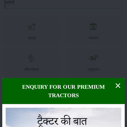
श्रेणी
फसल
भंडारण
कीटनाशक
पशुपालन
ENQUIRY FOR OUR PREMIUM
TRACTORS
कृषि यंत्र
समाचार