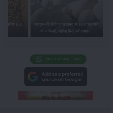
िलेगा 100
मशरूम की खेती पर सरकार की 10 लाख रुपये
की सब्सिडी: जानिए कैसे करें आवेदन...
फसल बीम
Join Our Whatsapp Group