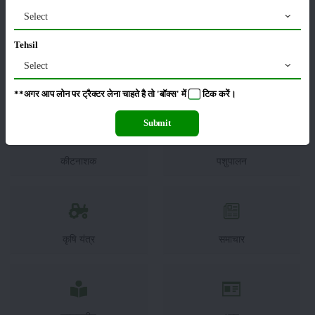
Select
Tehsil
Select
फसल
भंडारण
**अगर आप लोन पर ट्रैक्टर लेना चाहते है तो 'बॉक्स' में
टिक
करें।
Submit
कीटनाशक
पशुपालन
कृषि यंत्र
समाचार