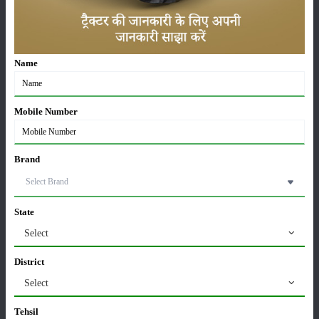
ट्रैक्टर बिक्री में महिंद्रा ने अप्रैल 2026 में दर्ज की 20% से
अधिक वृद्धि
01-May-2026
Name
Sonalika Tractors Achieves Record Sales of 1,80,504
Units in FY’26
Mobile Number
02-Apr-2026
मसूर की एमएसपी खरीद पर सरकार से मिली मंजूरी: किसानों को
Brand
मिली बड़ी राहत
28-Mar-2026
State
पूसा कृषि विज्ञान मेला 2026: 25–27 फरवरी को आयोजन
Select
24-Feb-2026
District
Select
किसान क्रेडिट कार्ड (KCC) में बड़े सुधार की तैयारी: RBI की
नई पहल से किसानों को मिलेगा फायदा
Tehsil
13-Feb-2026