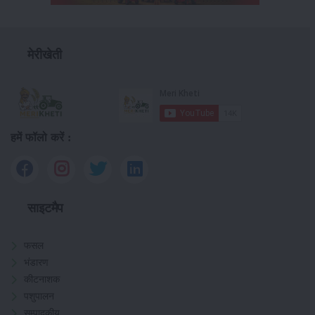
मेरीखेती
हमें फॉलो करें :
साइटमैप
फसल
भंडारण
कीटनाशक
पशुपालन
सम्पादकीय