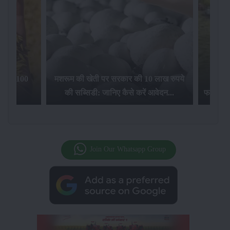
िलेगा 100
मशरूम की खेती पर सरकार की 10 लाख रुपये
की सब्सिडी: जानिए कैसे करें आवेदन...
फसल बीम
Join Our Whatsapp Group