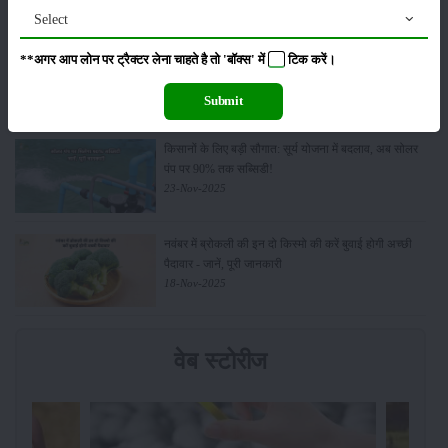
Select
Budget 2026: ‘भारत विस्तार’ से कृषि में डिजिटल और AI
**अगर आप लोन पर ट्रैक्टर लेना चाहते है तो 'बॉक्स' में
टिक
करें।
क्रांति की शुरुआत
01-Feb-2026
Submit
किसानों के लिए बड़ी सौगात: सूर्य योजना में बदलाव, अब सोलर
पंप पर 90% तक सब्सिडी!
23-Nov-2025
नवंबर में ब्रोकली की इन दो किस्मो की करें बुवाई होगी अच्छी
पैदावार - जानें, पूरी जानकारी
18-Nov-2025
वेब स्टोरीज