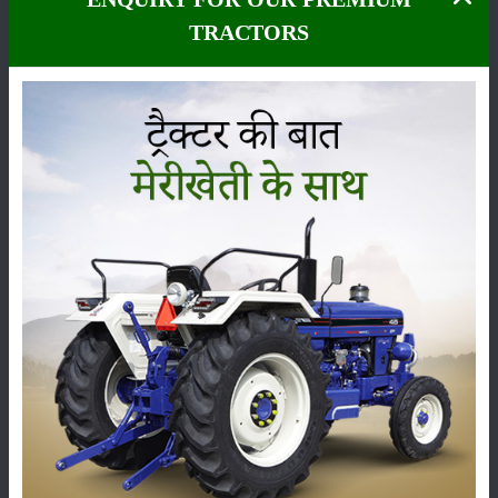
TRACTORS
कीटनाशक
पशुपालन
कृषि यंत्र
समाचार
सम्पादकीय
अन्य
लाड़ली बहना योजना की 36वीं किस्त जारी, करोड़ों महिलाओं के
खातों में पहुंचे 1500 रुपये
16-May-2026