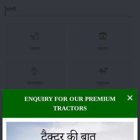
श्रेणी
फसल
भंडारण
कीटनाशक
पशुपालन
ENQUIRY FOR OUR PREMIUM
TRACTORS
कृषि यंत्र
समाचार