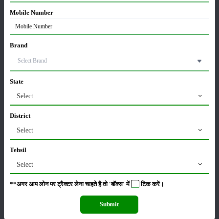
Mobile Number
हींग की खेती कैसे करें: होंगी लाखों रुपए की कमाई
06-May-2026
Brand
बंजर जमीन में अश्वगंधा की खेती कैसे करें: सही तरीका, समय
और उन्नत तकनीकें
State
03-May-2026
Select
District
आधुनिक तकनीक से चीकू की खेती कैसे करें: जानें पूरी
जानकारी
Select
27-Apr-2026
Tehsil
Select
सरकार से किसानों को बड़ी राहत - बिना फार्मर रजिस्ट्रेशन के
बेच सकेंगे गेहूं
21-Apr-2026
**अगर आप लोन पर ट्रैक्टर लेना चाहते है तो 'बॉक्स' में
टिक
करें।
Submit
खरबूजे की खेती कैसे करें: कम समय में ज्यादा मुनाफा