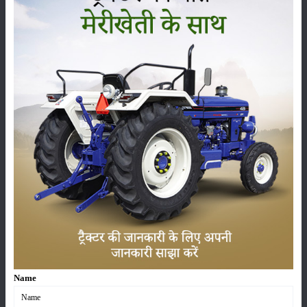
सम्पादकीय
अन्य
पूसा बासमती 1882: सूखे में भी बेहतरीन उत्पादन देने वाली
भारत की पहली सूखा-सहिष्णु बासमती किस्म
22-Jun-2026
करेले की खेती कैसे करें: होगी लाखों रुपए की कमाई
29-May-2026
सीताफल की खेती कैसे करें: होगी लाखों रुपए की कमाई
21-May-2026
ग्वार की खेती कैसे करें: जानें खेती का सही समय और उन्नत
Name
किस्में
17-May-2026