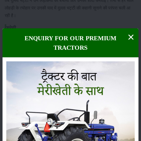
तब दुल्ला भट्टी ने उन लड़कियों को बचाया और उनकी शादी करवाई। तभी से हर साल
लोहड़ी के त्योहार पर उनकी याद में दुल्ला भट्टी की कहानी सुनाने की परंपरा चली आ
रही है।
श्रेणी
ENQUIRY FOR OUR PREMIUM
TRACTORS
फसल
भंडारण
कीटनाशक
पशुपालन
कृषि यंत्र
समाचार