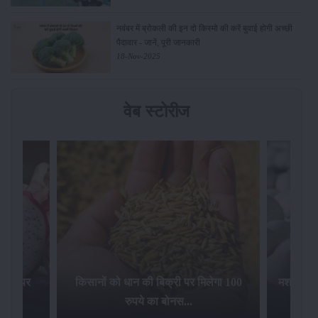
नवंबर में ब्रोकली की इन दो किस्मो की करें बुवाई होगी अच्छी
पैदावार - जानें, पूरी जानकारी
18-Nov-2025
वेब स्टोरीज
िलेगा 100
मशरूम की खेती पर सरकार की 10 लाख रुपये
की सब्सिडी: जानिए कैसे करें आवेदन...
फसल बीम