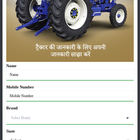
सम्पादकीय
अन्य
लाड़ली बहना योजना की 36वीं किस्त जारी, करोड़ों महिलाओं के
खातों में पहुंचे 1500 रुपये
Name
16-May-2026
ट्रैक्टर बिक्री में महिंद्रा ने अप्रैल 2026 में दर्ज की 20% से
Mobile Number
अधिक वृद्धि
01-May-2026
Brand
Sonalika Tractors Achieves Record Sales of 1,80,504
Units in FY’26
02-Apr-2026
State