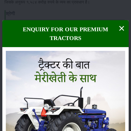
जिसके अनुरूप १,५८४ करोड़ रुपये के व्यय का प्रावधान है।
श्रेणी
ENQUIRY FOR OUR PREMIUM
TRACTORS
फसल
भंडारण
कीटनाशक
पशुपालन
कृषि यंत्र
समाचार