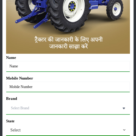
सम्पादकीय
अन्य
Ley farming - आगामी फसलों के लिए नाइट्रोजन सामग्री में
सुधार
15-Apr-2025
Name
मृदा परीक्षण क्या है? जानिए सम्पूर्ण जानकारी
12-Mar-2025
Mobile Number
वर्मी कम्पोस्ट बनाने की विधि | केंचुओं से जैविक खाद कैसे बनाएं
Brand
08-Jan-2025
State
सफल किसान देवेंद्र पाठक ने कृषि क्षेत्र में मिसाल कायम की
Select
07-Jan-2025