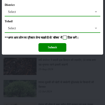
District
Select
10वीं पास लवलेश कुमार ने दुग्ध उत्पादन में बनाया रिकॉर्ड,
जानिए इनकी कहानी
Tehsil
12-Sep-2024
Select
**अगर आप लोन पर ट्रैक्टर लेना चाहते है तो 'बॉक्स' में
टिक
करें।
मृदा स्वास्थ्य और मानव स्वास्थ्य में वृद्धि करने में कृषि वनों का
महत्व
30-Aug-2024
Submit
वर्मी कंपोस्ट ने बदली इस किसान की तक़दीर, 50 लाख कमा
रहा मुनाफा जाने इसकी कहानी
23-Aug-2024
श्यामा तुलसी की खेती से चमकेगी बुंदेलखंड के किसानों की
किस्मत
12-Jul-2024
देवघर की बीणा ने कहा ड्रोन दीदी बनकर पूरा हुआ उनका