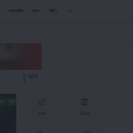
सम्पादकीय
अन्य
हिंदी
श्रेणी
 फसल
मक्का
फसल
भंडारण