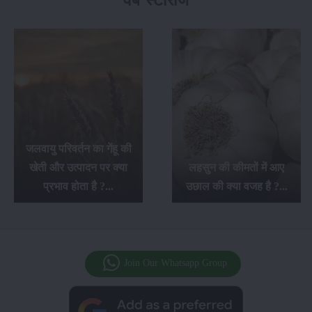
वेब स्टोरीज
जलवायु परिवर्तन का गेंहू की
खेती और उत्पादन पर क्या
लहसुन की कीमतों में आए
प्रभाव होता है ?...
उछाल की क्या वजह है ?...
Join Our Whatsapp Group