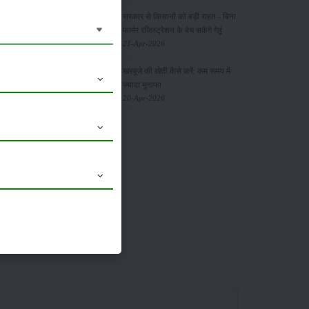
सरकार से किसानों को बड़ी राहत - बिना
के अंतर्गत
फार्मर रजिस्ट्रेशन के बेच सकेंगे गेहूं
21-Apr-2026
रक्षा मिशन
खरबूजे की खेती कैसे करें: कम समय में
ज्यादा मुनाफा
20-Apr-2026
 है। इसके
में 0.28