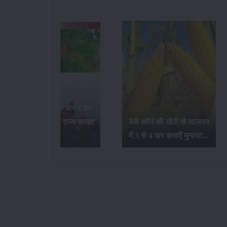
भारत में सर्वाधिक अनार का
उत्पादन कौन-सा राज्य करता
बेबी कॉर्न की खेती से सालभर
है...
में 3 से 4 बार कमाऐं मुनाफा...