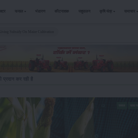
ैक्टर
फसल
भंडारण
कीटनाशक
पशुपालन
कृषि यंत्र
समाचार
iving Subsidy On Maize Cultivation
ी प्रदान कर रही है
फसल
खाद्य