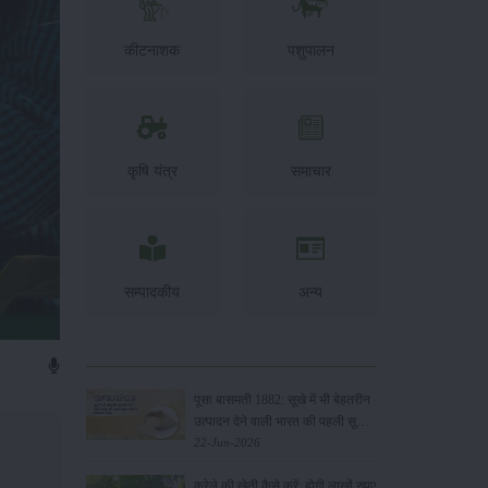
कीटनाशक
पशुपालन
कृषि यंत्र
समाचार
सम्पादकीय
अन्य
पूसा बासमती 1882: सूखे में भी बेहतरीन
उत्पादन देने वाली भारत की पहली सूखा-
सहिष्णु बासमती किस्म
22-Jun-2026
करेले की खेती कैसे करें: होगी लाखों रुपए