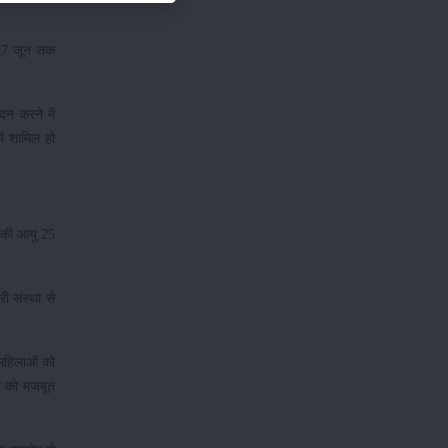
 17 जून तक
दन करने में
ें शामिल हो
ा की आयु 25
ी संस्था से
महिलाओं को
ा को मजबूत