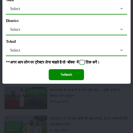
State
पशुपालन
कृषि यंत्र
Select
District
Select
समाचार
अन्य
Tehsil
Select
**अगर आप लोन पर ट्रैक्टर लेना चाहते है तो 'बॉक्स' में
टिक
करें।
कीटनाशक
भंडारण
Submit
मध्य प्रदेश के किसानों के लिए बड़ी राहत, 5 कृषि यंत्रों पर
मिलेगा भारी अनुदान
06-Aug-2026
PM-RKVY के तहत कृषि को बड़ी सौगात, ₹335 करोड़ से होंगे
कई विकास कार्य
02-Aug-2026