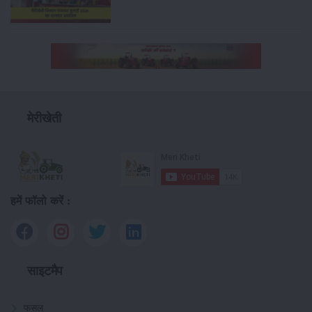
मेरीखेती
हमें फॉलो करें :
साइटमैप
फसल