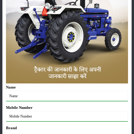
योजनाओं का लाभ भी अधिक प्रभावी ढंग से प्राप्त हो सकेगा। इससे खेती की लागत कम
करने, उत्पादन बढ़ाने और किसानों की आय में सुधार लाने में मदद मिलने की उम्मीद है।
मेरीखेति प्लेटफॉर्म आपको खेती-बाड़ी से जुड़ी सभी ताज़ा जानकारियां उपलब्ध कराता
रहता है। इसके माध्यम से ट्रैक्टरों के नए मॉडल, उनकी विशेषताएँ और खेतों में उनके
उपयोग से संबंधित अपडेट नियमित रूप से साझा किए जाते हैं। साथ ही
करतार
,
आयशर
,
जॉन डियर
और
सेलस्टियल ट्रैक्टर
जैसी प्रमुख कंपनियों के ट्रैक्टरों की पूरी जानकारी
भी यहां प्राप्त होती है।
Join Our Whatsapp Group
Name
श्रेणी
Mobile Number
Brand