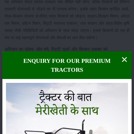
यह अभियान केवल उर्वरक प्रबंधन तक सीमित नहीं रहेगा, बल्कि किसानों को विभिन्न
सरकारी योजनाओं से जोड़ने का भी प्रयास करेगा। इसके तहत किसान क्रेडिट कार्ड,
पीएम-किसान योजना से वंचित पात्र किसानों को जोड़ना, दलहन-तिलहन मिशन, ऑयल
पाम मिशन, कॉटन मिशन, मिट्टी स्वास्थ्य प्रबंधन, जल संरक्षण और क्षेत्र-विशेष कृषि
सलाह जैसी गतिविधियों को अभियान के साथ जोड़ा जाएगा। इससे किसानों को एक ही
मंच पर कई महत्वपूर्ण योजनाओं और सेवाओं का लाभ मिल सकेगा।
अभियान का उद्देश्य: खेत बचे, मिट्टी सुधरे और किसान सशक्त बने
केंद्रीय मंत्री ने स्पष्ट किया कि अभियान की सफलता तभी संभव है जब किसानों तक
ENQUIRY FOR OUR PREMIUM
पहुंचने वाला संदेश व्यावहारिक और उपयोगी हो। संतुलित उर्वरक उपयोग, मौसम आधारित
TRACTORS
कृषि सलाह, पंचायत स्तर की सक्रियता, कृषि यंत्रों की उपलब्धता और सरकारी
योजनाओं की पहुंच जैसे बिंदुओं पर विशेष ध्यान दिया जाएगा। सरकार का लक्ष्य खेती की
लागत को नियंत्रित करना, मिट्टी की गुणवत्ता में सुधार लाना, किसानों को जागरूक
बनाना और गांव स्तर पर टिकाऊ कृषि प्रबंधन की नई संस्कृति विकसित करना है।
एक महीने तक चलने वाला "खेत बचाओ अभियान" भारतीय कृषि को अधिक टिकाऊ,
लाभकारी और वैज्ञानिक बनाने की दिशा में एक महत्वपूर्ण पहल माना जा रहा है। यदि यह
अभियान प्रभावी रूप से जमीनी स्तर तक पहुंचता है, तो इससे किसानों को न केवल
बेहतर कृषि सलाह मिलेगी बल्कि मिट्टी संरक्षण, संतुलित उर्वरक उपयोग और सरकारी