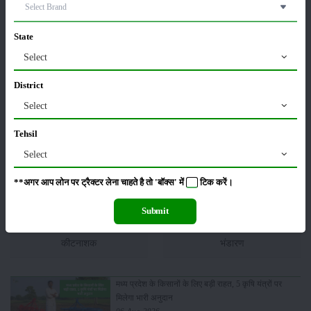
फसल
सम्पादकीय
State
Select
District
पशुपालन
कृषि यंत्र
Select
Tehsil
Select
समाचार
अन्य
**अगर आप लोन पर ट्रैक्टर लेना चाहते है तो 'बॉक्स' में
टिक
करें।
Submit
कीटनाशक
भंडारण
मध्य प्रदेश के किसानों के लिए बड़ी राहत, 5 कृषि यंत्रों पर
मिलेगा भारी अनुदान
06-Aug-2026