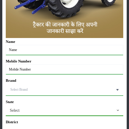
लाड़ली बहना योजना की 36वीं किस्त जारी, करोड़ों महिलाओं के
खातों में पहुंचे 1500 रुपये
16-May-2026
ट्रैक्टर बिक्री में महिंद्रा ने अप्रैल 2026 में दर्ज की 20% से
Name
अधिक वृद्धि
01-May-2026
Mobile Number
Sonalika Tractors Achieves Record Sales of 1,80,504
Units in FY’26
02-Apr-2026
Brand
मसूर की एमएसपी खरीद पर सरकार से मिली मंजूरी: किसानों को
मिली बड़ी राहत
State
28-Mar-2026
Select
District
पूसा कृषि विज्ञान मेला 2026: 25–27 फरवरी को आयोजन
24-Feb-2026