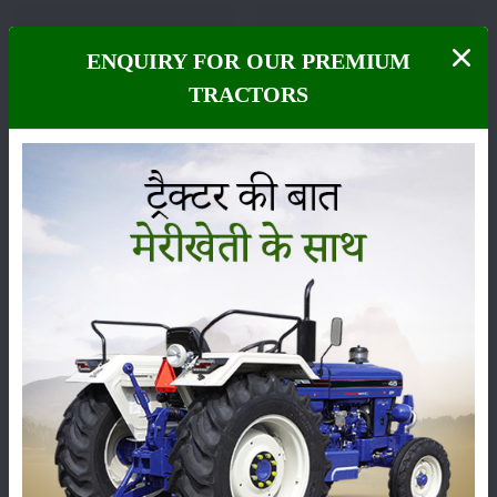
ENQUIRY FOR OUR PREMIUM
फसल
भंडारण
TRACTORS
कीटनाशक
पशुपालन
कृषि यंत्र
समाचार
सम्पादकीय
अन्य