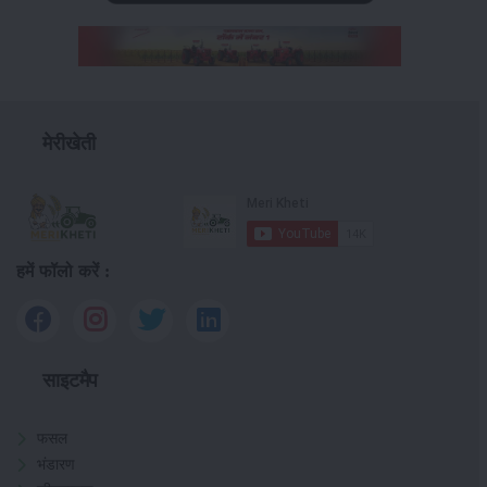
मेरीखेती
हमें फॉलो करें :
साइटमैप
फसल
भंडारण