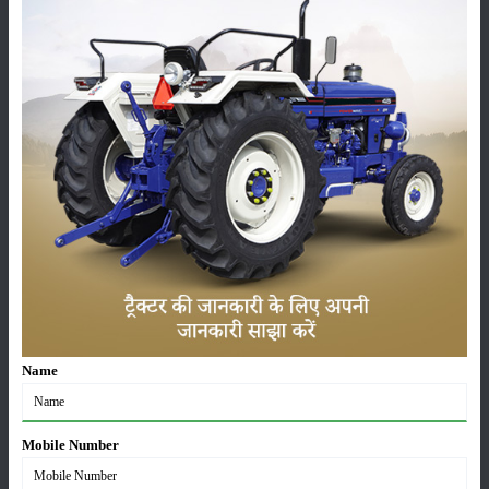
खातों में पहुंचे 1500 रुपये
16-May-2026
ट्रैक्टर बिक्री में महिंद्रा ने अप्रैल 2026 में दर्ज की 20% से
अधिक वृद्धि
01-May-2026
Sonalika Tractors Achieves Record Sales of 1,80,504
Units in FY’26
02-Apr-2026
मसूर की एमएसपी खरीद पर सरकार से मिली मंजूरी: किसानों को
मिली बड़ी राहत
28-Mar-2026
Name
पूसा कृषि विज्ञान मेला 2026: 25–27 फरवरी को आयोजन
24-Feb-2026
Mobile Number