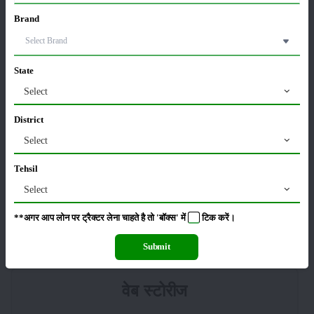
किसान क्रेडिट कार्ड (KCC) में बड़े सुधार की तैयारी: RBI की
Brand
नई पहल से किसानों को मिलेगा फायदा
13-Feb-2026
State
Budget 2026: ‘भारत विस्तार’ से कृषि में डिजिटल और AI
क्रांति की शुरुआत
Select
01-Feb-2026
District
Select
किसानों के लिए बड़ी सौगात: सूर्य योजना में बदलाव, अब सोलर
पंप पर 90% तक सब्सिडी!
Tehsil
23-Nov-2025
Select
नवंबर में ब्रोकली की इन दो किस्मो की करें बुवाई होगी अच्छी
**अगर आप लोन पर ट्रैक्टर लेना चाहते है तो 'बॉक्स' में
टिक
करें।
पैदावार - जानें, पूरी जानकारी
18-Nov-2025
Submit
वेब स्टोरीज