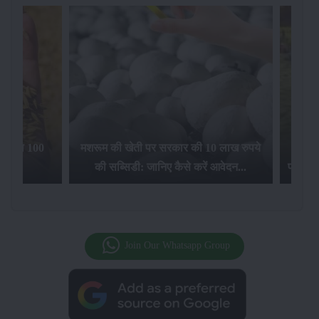
िलेगा 100
मशरूम की खेती पर सरकार की 10 लाख रुपये
की सब्सिडी: जानिए कैसे करें आवेदन...
फसल बीम
Join Our Whatsapp Group