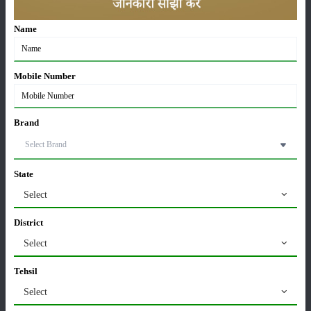
Name
कृषि यंत्र
समाचार
Mobile Number
Brand
सम्पादकीय
अन्य
State
Select
पूसा बासमती 1882: सूखे में भी बेहतरीन उत्पादन देने वाली
भारत की पहली सूखा-सहिष्णु बासमती किस्म
District
22-Jun-2026
Select
करेले की खेती कैसे करें: होगी लाखों रुपए की कमाई
Tehsil
29-May-2026
Select