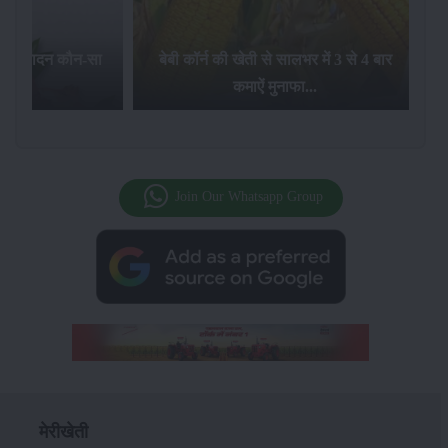
बेबी कॉर्न की खेती से सालभर में 3 से 4 बार
जलवायु परिवर्तन का गेंहू की
कमाऐं मुनाफा...
पर क्या प्रभाव होता 
Join Our Whatsapp Group
मेरीखेती