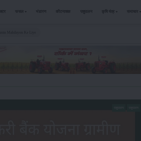
ैक्टर
फसल
भंडारण
कीटनाशक
पशुपालन
कृषि यंत्र
समाचार
amin Mahilayon Ke Liye
पशुपालन
पशुपालन