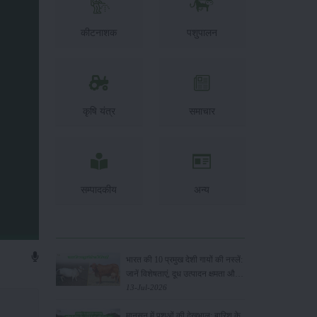
कीटनाशक
पशुपालन
कृषि यंत्र
समाचार
सम्पादकीय
अन्य
भारत की 10 प्रमुख देशी गायों की नस्लें:
जानें विशेषताएं, दूध उत्पादन क्षमता और
पालन के फायदे
13-Jul-2026
मानसून में पशुओं की देखभाल: बारिश के