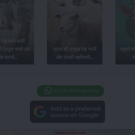
ं पाई जाने वाली
ी प्रमुख नस्लें और
भारत की प्रमुख भेड़ नस्लें
पशुओं को
े फायदे...
और उनकी खासियतें...
क
Join Our Whatsapp Group