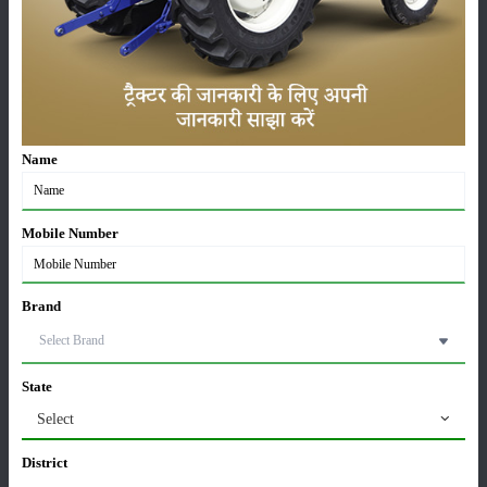
पूसा बासमती 1882: सूखे में भी बेहतरीन उत्पादन देने वाली
भारत की पहली सूखा-सहिष्णु बासमती किस्म
22-Jun-2026
करेले की खेती कैसे करें: होगी लाखों रुपए की कमाई
Name
29-May-2026
Mobile Number
सीताफल की खेती कैसे करें: होगी लाखों रुपए की कमाई
21-May-2026
Brand
ग्वार की खेती कैसे करें: जानें खेती का सही समय और उन्नत
किस्में
State
17-May-2026
Select
District
हींग की खेती कैसे करें: होंगी लाखों रुपए की कमाई
06-May-2026