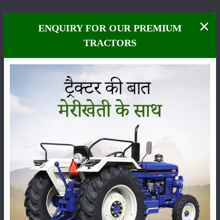
ENQUIRY FOR OUR PREMIUM
TRACTORS
फसल
भंडारण
कीटनाशक
पशुपालन
कृषि यंत्र
समाचार
सम्पादकीय
अन्य