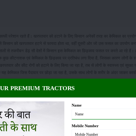
ाफी परेशान रहते हैं। खरपतवार को हटाने के लिए किसान अनेकों तरह का केमिकल का प्रयोग
 किसान को खरपतवार हटने से फायदा होता था, वहीं दूसरी ओर जो उस फसल का उपयोग कर
ालों से तकरीबन डेढ़ सौ देशों में किसान इस केमिकल का छिड़काव फसल पर करते आ रहे हैं।
ुछ कीटनाशक एवं केमिकल के छिड़काव पर प्रतिबंध लगा दिया है, जिसका कारण लोगों के स्वा
तवार और कीट रोगों को हटाने के लिए किया जा रहा है, तब से लोगों के स्वास्थ्य एवं सुरक्षा
ंकि यह केमिकल जिस पैदावार पर छोड़ा जा रहा है, उसके साथ लोगों के शरीर के अंदर जाकर का
OUR PREMIUM TRACTORS
 लिए आई नई वैज्ञानिक एडवाइजरी : उत्पादन बढ़ाने के लिए जरूर करें पालन
Name
ाले
नामक दवाई के छिड़काव पर रोक लगा दी 
हार्बिसाइड ग्लाइफोसेट
(Herbicide Glyphosate)
िकल का प्रयोग पेस्ट कंट्रोल ऑपरेटर्स के अलावा कोई भी किसान या व्यक्ति नहीं कर सकता
Mobile Number
मर्थन का हवाला देते हुए
यानि
एसीएफआई
एग्रोकेमिकल फेडरेशन ऑफ इंडिया
(
Agro Chem Fe
है कि इस तरीके के केमिकल जो सिर्फ खरपतवार मारने के लिए किया जाता था, उसको फिर से 