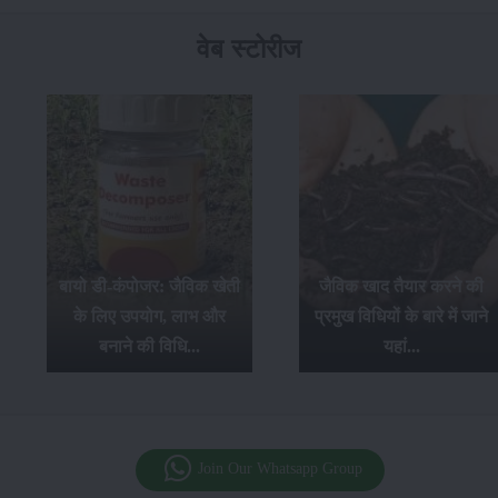
वेब स्टोरीज
ी-कंपोजर: जैविक खेती
जैविक खाद तैयार करने की
लिए उपयोग, लाभ और
प्रमुख विधियों के बारे में जाने
ग्रीष
बनाने की विधि...
यहां...
से ब
Join Our Whatsapp Group