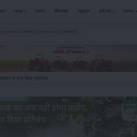
ैक्टर
फसल
भंडारण
कीटनाशक
पशुपालन
कृषि यंत्र
समाचार
aya Keetnashak Herbicide Glyphosate Par Pratibandh
रकार ने लगा दिया प्रतिबंध
कीटनाशक