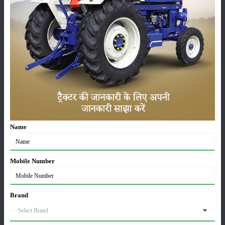
कृषि यंत्र
समाचार
सम्पादकीय
अन्य
Name
पूसा बासमती 1882: सूखे में भी बेहतरीन उत्पादन देने वाली
भारत की पहली सूखा-सहिष्णु बासमती किस्म
22-Jun-2026
Mobile Number
करेले की खेती कैसे करें: होगी लाखों रुपए की कमाई
29-May-2026
Brand