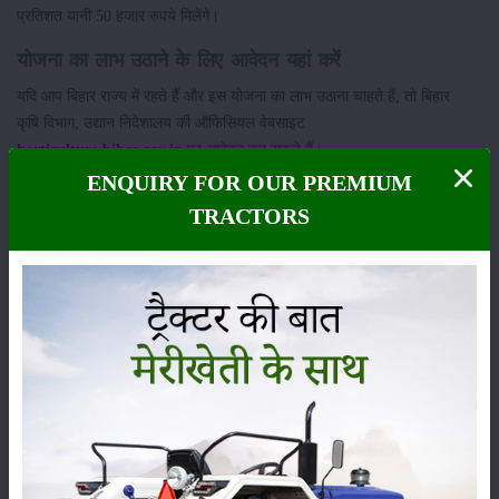
प्रतिशत यानी 50 हजार रुपये मिलेंगे।
योजना का लाभ उठाने के लिए आवेदन यहां करें
यदि आप बिहार राज्य में रहते हैं और इस योजना का लाभ उठाना चाहते हैं, तो बिहार
कृषि विभाग, उद्यान निदेशालय की ऑफिसियल वेबसाइट
horticulture.bihar.gov.in
पर आवेदन कर सकते हैं।
ENQUIRY FOR OUR PREMIUM
श्रेणी
TRACTORS
फसल
भंडारण
कीटनाशक
पशुपालन