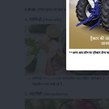
ये भी पढ़ें:
ड्रैगन फ्रूट की खेती करके लाखों कमा रहे किसान
4. एवोकैडो (Avocado)
**अगर आप लोन पर ट्रैक्टर लेना चाहते
एवोकैडो (
Avocado
) का वानस्पतिक नाम पर्सिया अमरिकाना है।
बेहतरीन जगह मानी गई है।
5. स्ट्रॉबेरी (Strawberry)