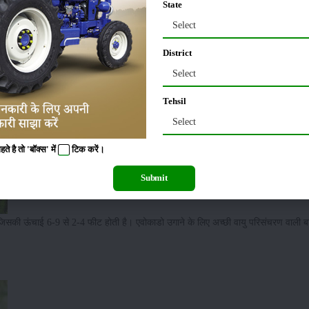
State
Select
District
Select
Tehsil
Select
 है तो 'बॉक्स' में
टिक
करें।
Submit
 जिसकी ऊंचाई 6-9 से 2-4 फीट होती है। एवोकाडो उगाने के लिए अच्छी वायु परिसंचरण वाली