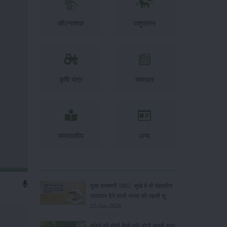
कीटनाशक
पशुपालन
कृषि यंत्र
समाचार
सम्पादकीय
अन्य
पूसा बासमती 1882: सूखे में भी बेहतरीन
उत्पादन देने वाली भारत की पहली सूखा-
सहिष्णु बासमती किस्म
22-Jun-2026
करेले की खेती कैसे करें: होगी लाखों रुपए