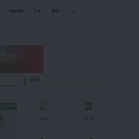
सम्पादकीय
अन्य
हिंदी
श्रेणी
फसल
बाजरा
फसल
भंडारण