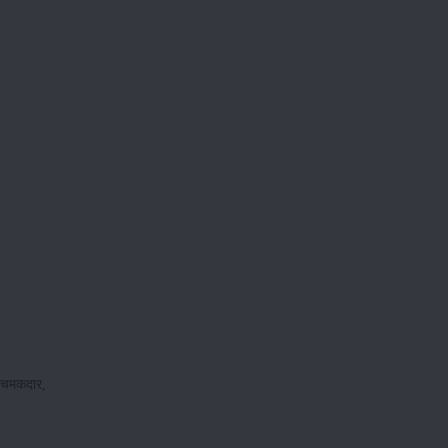
ो चमकदार,