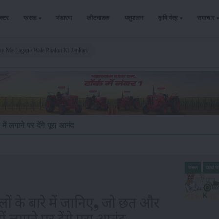
ैक्टर
फसल
भंडारण
कीटनाशक
पशुपालन
कृषि यंत्र
समाचार
ny Me Lagane Wale Phalon Ki Jankari
ं लगाने पर देंगे पूरा आनंद
फसल
खाद्य 