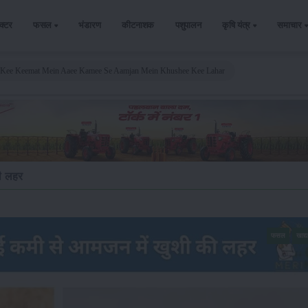
ैक्टर
फसल
भंडारण
कीटनाशक
पशुपालन
कृषि यंत्र
समाचार
 Kee Keemat Mein Aaee Kamee Se Aamjan Mein Khushee Kee Lahar
की लहर
फसल
खाद