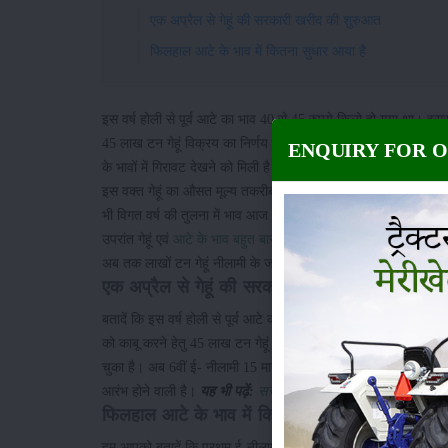
एक अप्रैल से गेहूं की सरकारी खरीद की शुरुआत
फिलहाल आटे के भाव में कितना सुधार आया है
इस वर्ष होली से पूर्व आटे का भाव 40 से 45 रुपये किलो हो गया था। इससे
45 लाख टन गेहूं विक्रय का निर्णय लिया गया है। आम जनता के लिए राहत भर
ENQUIRY FOR 
के भावों में गिरावट देखने को मिली है। मीडिया खबरों के अनुसार, होली के समय
इस वक्त गेहूं का औसत मूल्य तकरीबन 30 रुपये प्रति किलो है। साथ ही, 
भी विगत वर्ष की तुलना में भाव आज भी अधिक हैं। कीमतों में गिरावट से
उपरांत गेहूं एवं
आटे के भाव बहुत बार बढ़े
हैं। इससे गेहूं के साथ- साथ आटा
अब तक लाखों टन गेहूं नीलामी के जरिए से विक्रय कर चुका है। इसी कड़ी मे
एक अप्रैल से गेहूं की सरकारी खरीद की शुरुआत
बतादें कि इस वर्ष होली से पूर्व आटे का भाव 40 से 45 रुपये किलो हो गय
को काबू करने हेतु 45 लाख टन गेहूं विक्रय करने का फैसला लिया गया।
चुका है। अब 6वीं ई- नीलामी 15 मार्च को होगी। इसके उपरांत गेहूं के
आरंभ होने वाली है।
यह भी पढ़ें:
सरकार आटा सस्ता करने की पहल कर रही
फिलहाल आटे के भाव में कितना सुधार आया है
हम आपको बतादें कि प्रथम ई-नीलामी के समय 9.13 लाख टन गेहूं विक्रय 