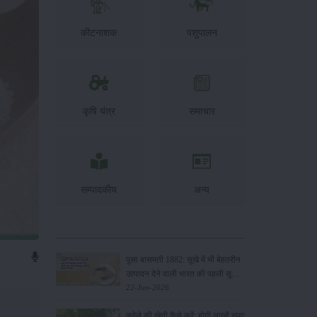
कीटनाशक
पशुपालन
कृषि यंत्र
समाचार
सम्पादकीय
अन्य
पूसा बासमती 1882: सूखे में भी बेहतरीन
उत्पादन देने वाली भारत की पहली सूखा-
सहिष्णु बासमती किस्म
22-Jun-2026
करेले की खेती कैसे करें: होगी लाखों रुपए