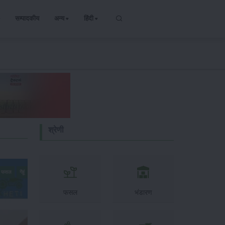
सम्पादकीय
अन्य
हिंदी
श्रेणी
्य फसल
गेंहूं
फसल
भंडारण