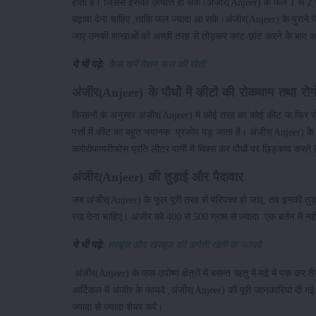
होती है। जिससे इसकी उत्पत्ति हो सके।अंजीर(Anjeer) के फल 1 से 2 स
बढ़ावा देना चाहिए ,ताकि फल ज्यादा आ सके।अंजीर(Anjeer) के पुराने प
जाए उनकी शाखाओं को अच्छी तरह से तोड़कर काट-छांट करने के बाद
ये भी पढ़े:
कैसे करें पैशन फल की खेती
अंजीर(Anjeer) के पौधों में कीटों की रोकथाम तथा रोगों
किसानों के अनुसार अंजीर(Anjeer) में कोई तरह का कोई कीट या फिर रो
पत्तों में कीट का बहुत भयानक प्रकोप पड़ जाता है। अंजीर(Anjeer) 
क्लोरोफायरीफोस प्रति लीटर पानी में मिक्स कर पौधों पर छिड़काव करते है
अंजीर(Anjeer) की तुड़ाई और पैदावार
जब अंजीर(Anjeer) के फूल पूरी तरह से परिपक्व हो जाए, तब इनकी तुड़ाई क
रख देना चाहिए। अंजीर को 400 से 500 ग्राम से ज्यादा एक बर्तन में 
ये भी पढ़े:
तरबूज और खरबूज की अगेती खेती के फायदे
अंजीर(Anjeer) के फल उपोष्ण क्षेत्रों में बसन्त ऋतु में मई में पक 
आर्टिकल में अंजीर के फायदे ,अंजीर(Anjeer) की पूरी जानकारियां दी गई
ज्यादा से ज्यादा शेयर करें।