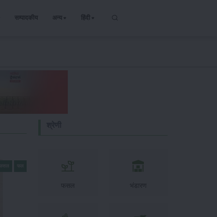
सम्पादकीय
अन्य
हिंदी
श्रेणी
ी फसल
फल
फसल
भंडारण