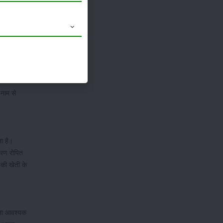
अच्छी भूमि
ा है।
नाम से
ा है।
ारण रोपित
की खेती के
ंचना आवश्यक