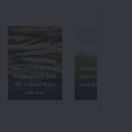
फसलों का अधिक उत्पादन
Paddy Insects - धान की
प्राप्त करने के लिए अक्टूबर
फसल में लगने वाले पौध
माह के कृषि संबंधी आवश्यक
फुदके और तना छेदक किट के
कार्य...
नियंत्रण उपाय...