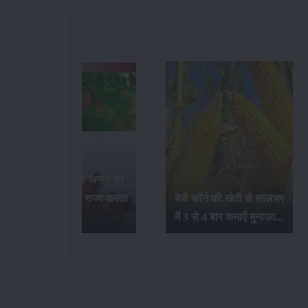
जलवायु परिवर्तन का गेंहू की
बेबी कॉर्न की खेती से सालभर
खेती और उत्पादन पर क्या
में 3 से 4 बार कमाऐं मुनाफा...
प्रभाव होता है ?...