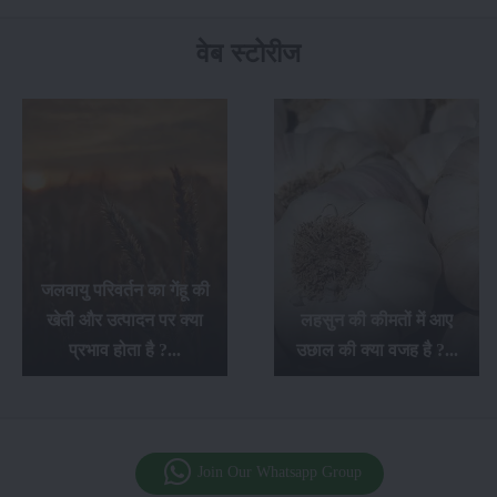
वेब स्टोरीज
सफ़ेद मूसली की खेती के बारे
में सम्पूर्ण जानकारी, इसकी
लहसुन की कीमतों में आए
खेती से किसानों को होगा
उछाल की क्या वजह है ?...
अच्छा लाभ...
Join Our Whatsapp Group