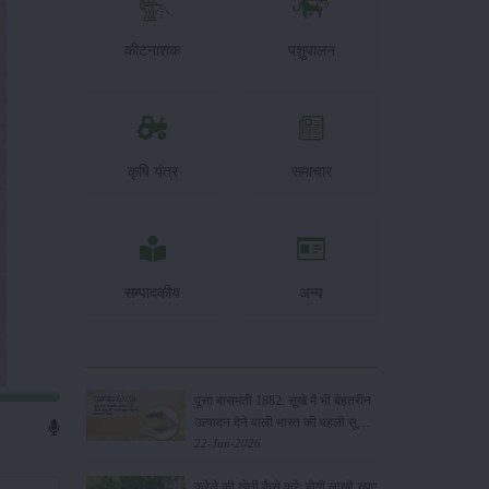
कीटनाशक
पशुपालन
कृषि यंत्र
समाचार
सम्पादकीय
अन्य
पूसा बासमती 1882: सूखे में भी बेहतरीन
उत्पादन देने वाली भारत की पहली सूखा-
सहिष्णु बासमती किस्म
22-Jun-2026
करेले की खेती कैसे करें: होगी लाखों रुपए