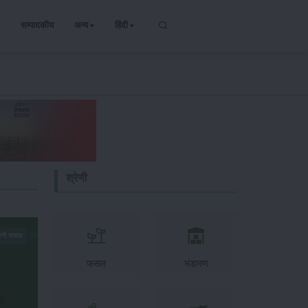
सम्पादकीय
अन्य
हिंदी
श्रेणी
वानी फसल
फसल
भंडारण