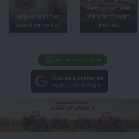
सफ़ेद मूसली की खेती के बारे
में सम्पूर्ण जानकारी, इसकी
लहसुन की कीमतों में आए
खेती से किसानों को होगा
उछाल की क्या वजह है ?...
अच्छा लाभ...
Join Our Whatsapp Group