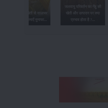
जलवायु परिवर्तन का गेंहू की
बेबी कॉर्न की खेती से सालभर
खेती और उत्पादन पर क्या
में 3 से 4 बार कमाऐं मुनाफा...
प्रभाव होता है ?...