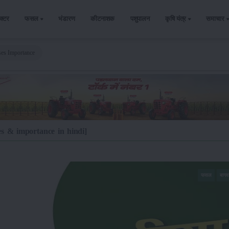
ैक्टर
फसल
भंडारण
कीटनाशक
पशुपालन
कृषि यंत्र
समाचार
es Importance
es & importance in hindi]
फसल
बाग