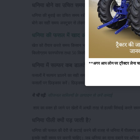
धनिया बोने का उचित समय
धनिया की बुवाई का उचित समय रबी का मौसम होता हैं। अक्टूबर से लेकर
बोने का सही समय अक्टूबर से लेकर दिसंबर तक का बहुत ही उपयुक्त माना
धनिया की फसल में खाद और उर्वरक
खेत को तैयार करते समय किसान भाई प्रति हेक्टेयर क्षेत्र में 100 से
किलोग्राम फास्फोरस तथा 50 किलोग्राम पोटाश की मात्रा का इस्तेमाल कर
**अगर आप लोन पर ट्रैक्टर लेना चाहते
धनिया में सल्फर कब डालते हैं?
फसलों में सल्फर डालने का सही समय शाम का होता है। सल्फर को कुछ इस 
फसलों पर छिड़काव करें। छिड़काव करते समय इस बात का ध्यान रखें। कि 
ये भी पढ़ें:
सीजनल सब्जियों के उत्पादन से करें कमाई
शाम का वक्त हो जाने पर खेतों में अच्छी तरह से हल्की सिंचाई करते सम
धनिया पीली क्यों पड़ जाती है?
धनिया की फसल की देरी से कटाई करने की वजह से धनिया में पीलापन आ
इसके सही समय पर करनी चाहिए। जब धनिया का दाना दबाने पर धनिया मे हल