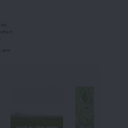
जैसे :
धनिया में
ं।
। कृपया