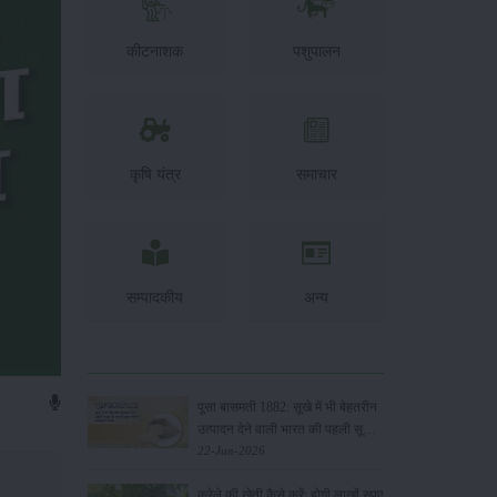
कीटनाशक
पशुपालन
कृषि यंत्र
समाचार
सम्पादकीय
अन्य
पूसा बासमती 1882: सूखे में भी बेहतरीन
उत्पादन देने वाली भारत की पहली सूखा-
सहिष्णु बासमती किस्म
22-Jun-2026
करेले की खेती कैसे करें: होगी लाखों रुपए