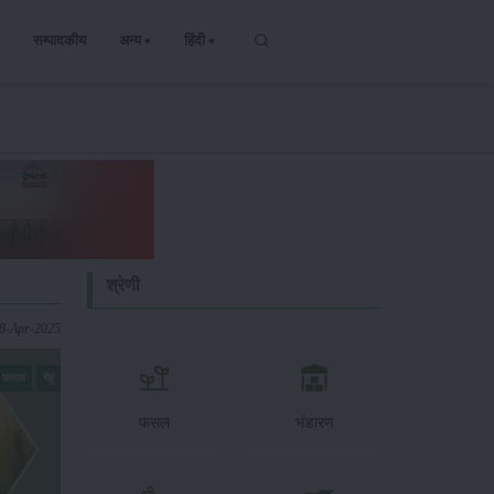
सम्पादकीय
अन्य
हिंदी
श्रेणी
08-Apr-2025
्य फसल
गेंहूं
फसल
भंडारण