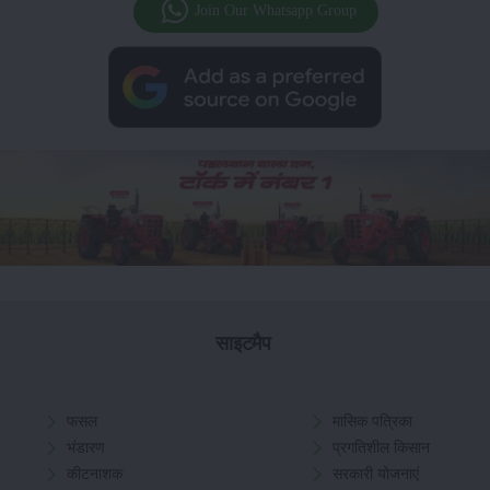
Join Our Whatsapp Group
साइटमैप
फसल
मासिक पत्रिका
भंडारण
प्रगतिशील किसान
कीटनाशक
सरकारी योजनाएं