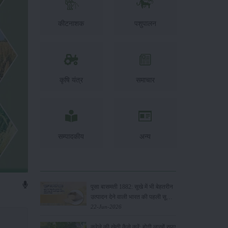
कीटनाशक
पशुपालन
कृषि यंत्र
समाचार
सम्पादकीय
अन्य
पूसा बासमती 1882: सूखे में भी बेहतरीन
उत्पादन देने वाली भारत की पहली सूखा-
सहिष्णु बासमती किस्म
22-Jun-2026
करेले की खेती कैसे करें: होगी लाखों रुपए