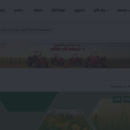
ैक्टर
फसल
भंडारण
कीटनाशक
पशुपालन
कृषि यंत्र
समाचार
eeds In Crops And Their Prevention
Updated on: 
फसल
खाद