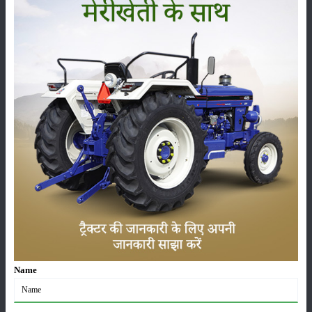
सम्पादकीय
अन्य
लाड़ली बहना योजना की 36वीं किस्त जारी, करोड़ों महिलाओं के
खातों में पहुंचे 1500 रुपये
16-May-2026
ट्रैक्टर बिक्री में महिंद्रा ने अप्रैल 2026 में दर्ज की 20% से
अधिक वृद्धि
01-May-2026
Sonalika Tractors Achieves Record Sales of 1,80,504
Units in FY’26
02-Apr-2026
मसूर की एमएसपी खरीद पर सरकार से मिली मंजूरी: किसानों को
मिली बड़ी राहत
Name
28-Mar-2026