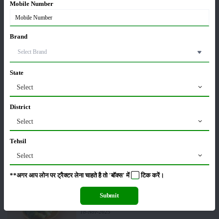
Mobile Number
पूसा कृषि विज्ञान मेला 2026: 25–27 फरवरी को आयोजन
24-Feb-2026
Brand
किसान क्रेडिट कार्ड (KCC) में बड़े सुधार की तैयारी: RBI की
नई पहल से किसानों को मिलेगा फायदा
State
13-Feb-2026
Select
Budget 2026: ‘भारत विस्तार’ से कृषि में डिजिटल और AI
District
क्रांति की शुरुआत
01-Feb-2026
Select
Tehsil
किसानों के लिए बड़ी सौगात: सूर्य योजना में बदलाव, अब सोलर
Select
पंप पर 90% तक सब्सिडी!
23-Nov-2025
**अगर आप लोन पर ट्रैक्टर लेना चाहते है तो 'बॉक्स' में
टिक
करें।
नवंबर में ब्रोकली की इन दो किस्मो की करें बुवाई होगी अच्छी
Submit
पैदावार - जानें, पूरी जानकारी
18-Nov-2025