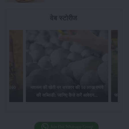
वेब स्टोरीज
िलेगा 100
मशरूम की खेती पर सरकार की 10 लाख रुपये
की सब्सिडी: जानिए कैसे करें आवेदन...
फसल बीम
Join Our Whatsapp Group