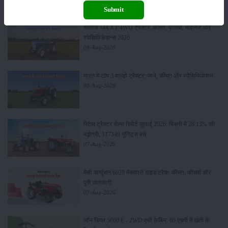
Submit
स्वराज 744 XT 4WD ट्रैक्टर: कीमत, फीचर्स, माइलेज और
स्पेसिफिकेशन्स 2026
08-Aug-2026
भारत में टॉप 3 वाल्डो ट्रैक्टर: जानें, कीमत और स्पेसिफिकेशन
08-Aug-2026
रिटेल ट्रैक्टर सेल्स रिपोर्ट जुलाई 2026: बिक्री में 28.13% की
बढ़ोतरी, 117349 यूनिट्स बेचे
07-Aug-2026
मैसी फर्ग्यूसन 6028 मैक्सप्रो वाइड ट्रैक: कीमत, फीचर्स और
पूरी जानकारी
07-Aug-2026
जॉन डियर 5060 E - 2WD एसी केबिन: 60 एचपी में खेती के