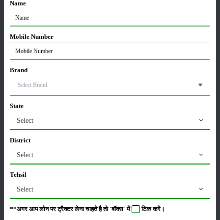
Name
कृषि यंत्र
समाचार
Mobile Number
सम्पादकीय
अन्य
Brand
State
ऑटोनेक्सट एक्स25एच4 4डब्ल्यूडी: 25 एचपी में बेस्ट कॉम्पैक्ट
इलेक्ट्रिक ट्रैक्टर
Select
10-Aug-2026
District
मैसी फर्ग्यूसन VS सोनालीका: कौन बेहतर ट्रैक्टर? जानें दोनों
Select
ब्रांड के लोकप्रिय मॉडल और खासियत
10-Aug-2026
Tehsil
Select
महिंद्रा युवो टेक प्लस 585 4WD: कीमत, फीचर्स और
**अगर आप लोन पर ट्रैक्टर लेना चाहते है तो 'बॉक्स' में
टिक
करें।
स्पेसिफिकेशन
09-Aug-2026