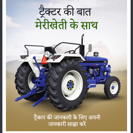
चाहे बात हल जोतने की हो, ट्रॉली खींचने की या कटाई के काम की – यह ट्रैक्टर हर
कार्य में शानदार प्रदर्शन करता है। यदि आप एक सशक्त, किफायती और फीचर-युक्त
ट्रैक्टर की तलाश में हैं, तो FARMTRAC 35 Atom एक बेहतरीन विकल्प हो सकता
है।
श्रेणी
फसल
भंडारण
कीटनाशक
पशुपालन