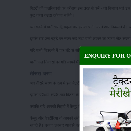
मिट्टी की जलनिकासी का परीक्षण इस तरह से करें:- जो किसान भाई इस त
फुट गहरा गड्ढा खोदना चहिये।
इस गड्ढे में पानी भर दें, पहली बार इसका पानी अपने आप निकलने दें। 
इसके बाद उस गड्ढे पर नजर रखें तथा पानी डालने का टाइम नोट करन
यदि पानी निकलने में चार घंटे से अधिक समय लगता है तो आपको समझना
ENQUIRY FOR 
यानी जल निकासी की गति काफी धीमी है। इसके बाद उस मिट्टी का उपच
तीसरा चरण
अब तीसरे चरण के रूप में हम मिट्टी की उर्वरा शक्ति यानी उसकी जैविक 
इसका परीक्षण करके आप मिट्टी की जैविक गतिविधियों की परख कर स
क्योंकि यदि आपकी मिट्टी में केंचुए हैं तो आपको यह समझना चाहिये कि आ
केंचुए और बैक्टीरिया तो आपकी खेती के लिए लाभकारी होते हैं और यह 
सकते हैं। उनका उपचार आपको पहले से ही करना होगा।