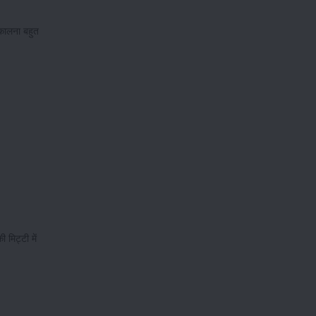
िकालना बहुत
।
मिट्टी में