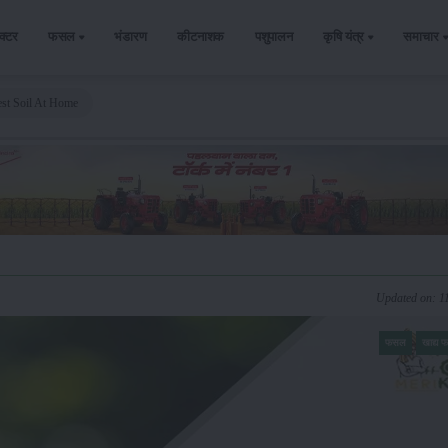
ैक्टर
फसल
भंडारण
कीटनाशक
पशुपालन
कृषि यंत्र
समाचार
st Soil At Home
Updated on: 1
फसल
खाद्य