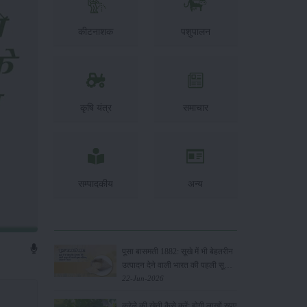
कीटनाशक
पशुपालन
कृषि यंत्र
समाचार
सम्पादकीय
अन्य
पूसा बासमती 1882: सूखे में भी बेहतरीन
उत्पादन देने वाली भारत की पहली सूखा-
सहिष्णु बासमती किस्म
22-Jun-2026
करेले की खेती कैसे करें: होगी लाखों रुपए