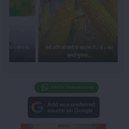
का उत्पादन कौन-सा
बेबी कॉर्न की खेती से सालभर में 3 से 4 बार
है...
कमाऐं मुनाफा...
Join Our Whatsapp Group