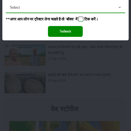
03-May-2026
Select
**अगर आप लोन पर ट्रैक्टर लेना चाहते है तो 'बॉक्स' में
टिक
करें।
आधुनिक तकनीक से चीकू की खेती कैसे करें: जानें पूरी
जानकारी
27-Apr-2026
Submit
सरकार से किसानों को बड़ी राहत - बिना फार्मर रजिस्ट्रेशन के
बेच सकेंगे गेहूं
21-Apr-2026
खरबूजे की खेती कैसे करें: कम समय में ज्यादा मुनाफा
20-Apr-2026
वेब स्टोरीज