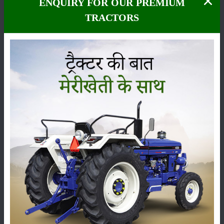
ENQUIRY FOR OUR PREMIUM
TRACTORS
कीटनाशक
पशुपालन
कृषि यंत्र
समाचार
सम्पादकीय
अन्य
पूसा बासमती 1882: सूखे में भी बेहतरीन उत्पादन देने वाली
भारत की पहली सूखा-सहिष्णु बासमती किस्म
22-Jun-2026