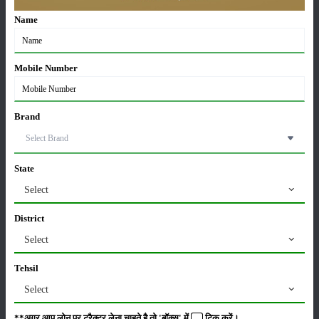
Name
कृषि यंत्र
समाचार
Mobile Number
Brand
सम्पादकीय
अन्य
State
पूसा बासमती 1882: सूखे में भी बेहतरीन उत्पादन देने वाली
Select
भारत की पहली सूखा-सहिष्णु बासमती किस्म
22-Jun-2026
District
Select
करेले की खेती कैसे करें: होगी लाखों रुपए की कमाई
29-May-2026
Tehsil
Select
**अगर आप लोन पर ट्रैक्टर लेना चाहते है तो 'बॉक्स' में
टिक
करें।