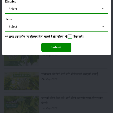
District
सम्पादकीय
अन्य
Select
Tehsil
Select
पूसा बासमती 1882: सूखे में भी बेहतरीन उत्पादन देने वाली
भारत की पहली सूखा-सहिष्णु बासमती किस्म
22-Jun-2026
**अगर आप लोन पर ट्रैक्टर लेना चाहते है तो 'बॉक्स' में
टिक
करें।
Submit
करेले की खेती कैसे करें: होगी लाखों रुपए की कमाई
29-May-2026
सीताफल की खेती कैसे करें: होगी लाखों रुपए की कमाई
21-May-2026
ग्वार की खेती कैसे करें: जानें खेती का सही समय और उन्नत
किस्में
17-May-2026