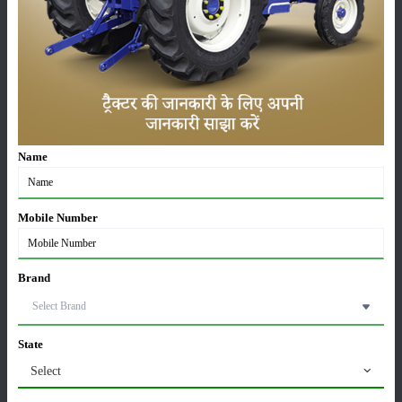
श्रेणी
फसल
भंडारण
Name
Mobile Number
कीटनाशक
पशुपालन
Brand
कृषि यंत्र
समाचार
State
Select