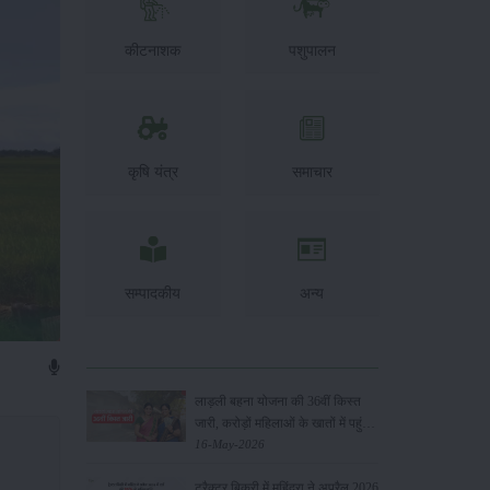
कीटनाशक
पशुपालन
कृषि यंत्र
समाचार
सम्पादकीय
अन्य
लाड़ली बहना योजना की 36वीं किस्त
जारी, करोड़ों महिलाओं के खातों में पहुंचे
1500 रुपये
16-May-2026
ट्रैक्टर बिक्री में महिंद्रा ने अप्रैल 2026