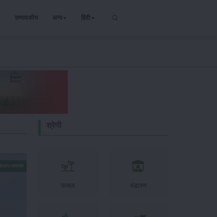
सम्पादकीय
अन्य
हिंदी
श्रेणी
किसान-समाचार
फसल
भंडारण