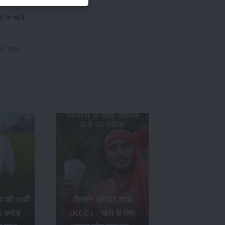
न के पहले
में 110%
 की 19वीं
किसान क्रेडिट कार्ड
8 करोड़
(KCC) – खेती के लिए