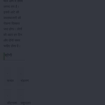
माल आने में समय
लगना तय है।
इससे आटे की
कालाबाजारी को
रोकना दिक्कत
जदा होगा। लोगों
को आटा हर दिन
और दोनेां समय
चाहिए होता है।
श्रेणी
फसल
भंडारण
कीटनाशक
पशुपालन