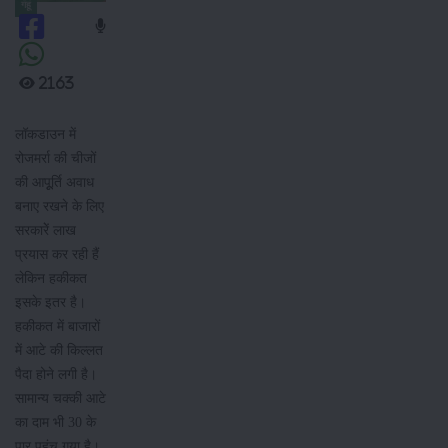
गेंहूं
2163
लॉकडाउन में
रोजमर्रा की चीजों
की आपूूर्ति अवाध
बनाए रखने के लिए
सरकारेें लाख
प्रयास कर रही हैं
लेकिन हकीकत
इसके इतर है।
हकीकत में बाजारों
में आटे की किल्लत
पैदा होने लगी है।
सामान्य चक्की आटे
का दाम भी 30 के
पार पहुंच गया है।