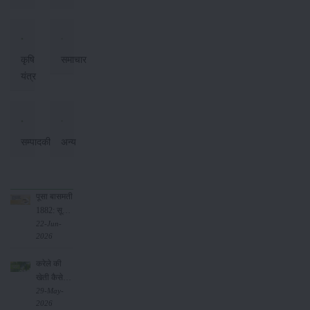
कृषि
समाचार
यंत्र
सम्पादकीय
अन्य
पूसा बासमती
1882: सूखे
में भी
22-Jun-
2026
बेहतरीन
उत्पादन देने
करेले की
वाली भारत
खेती कैसे
की पहली
करें: होगी
29-May-
सूखा-सहिष्णु
2026
लाखों रुपए
बासमती