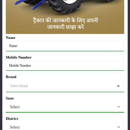
फसल
भंडारण
कीटनाशक
पशुपालन
सम्पादकीय
Name
मासिक
पत्रिका
Mobile Number
प्रगतिशील
किसान
सरकारी
Brand
योजनाएं
हमारे विशेषज्ञ
हमारे बारे में
State
Select
हमारा
District
पता
Select