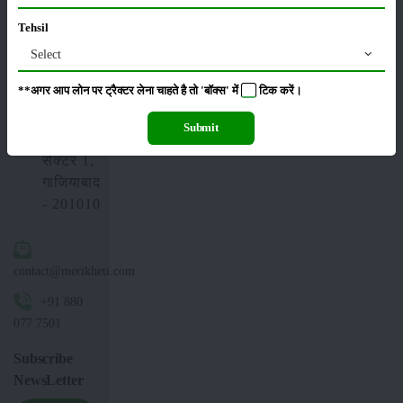
Tehsil
5ए-46,
6वीं
Select
मंजिल,
**अगर आप लोन पर ट्रैक्टर लेना चाहते है तो 'बॉक्स' में
टिक
करें।
क्लाउड9
टावर,
Submit
वैशाली
सेक्टर 1,
गाजियाबाद
- 201010
contact@merikheti.com
+91 880
077 7501
Subscribe
NewsLetter