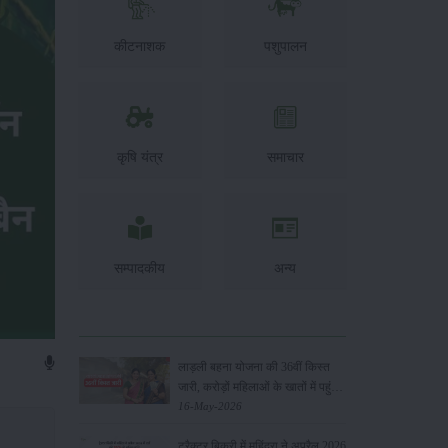
कीटनाशक
पशुपालन
कृषि यंत्र
समाचार
सम्पादकीय
अन्य
लाड़ली बहना योजना की 36वीं किस्त
जारी, करोड़ों महिलाओं के खातों में पहुंचे
1500 रुपये
16-May-2026
ट्रैक्टर बिक्री में महिंद्रा ने अप्रैल 2026