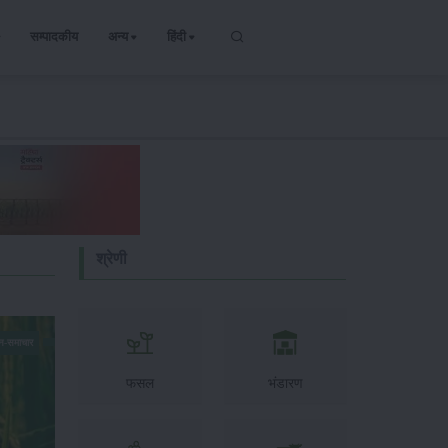
सम्पादकीय
अन्य
हिंदी
श्रेणी
न-समाचार
फसल
भंडारण