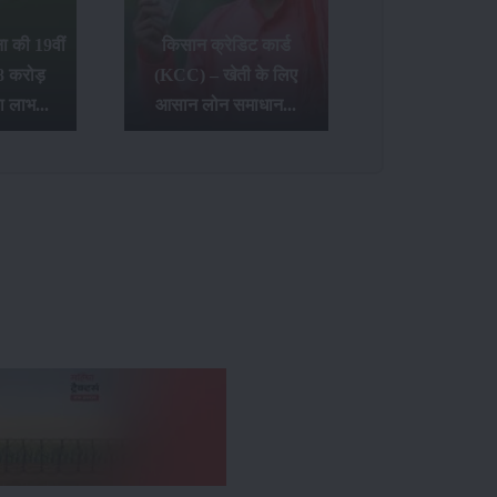
 की 19वीं
किसान क्रेडिट कार्ड
8 करोड़
(KCC) – खेती के लिए
ा लाभ...
आसान लोन समाधान...